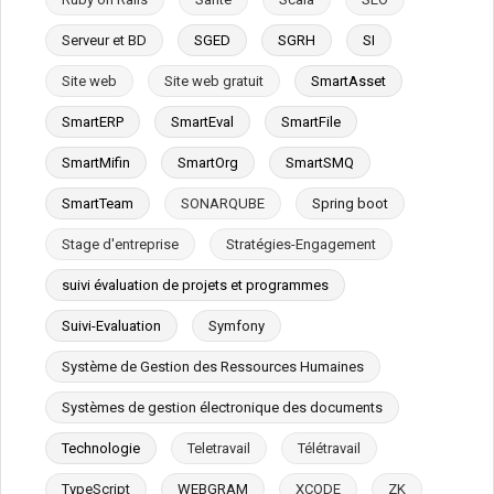
Serveur et BD
SGED
SGRH
SI
Site web
Site web gratuit
SmartAsset
SmartERP
SmartEval
SmartFile
SmartMifin
SmartOrg
SmartSMQ
SmartTeam
SONARQUBE
Spring boot
Stage d'entreprise
Stratégies-Engagement
suivi évaluation de projets et programmes
Suivi-Evaluation
Symfony
Système de Gestion des Ressources Humaines
Systèmes de gestion électronique des documents
Technologie
Teletravail
Télétravail
TypeScript
WEBGRAM
XCODE
ZK