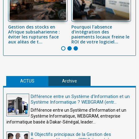
Gestion des stocks en
Pourquoi l'absence
R
e
Afrique subsaharienne :
d'intégration des
d
éviter les ruptures face
paiements locaux freine le
a
aux aléas de t...
ROI de votre logiciel...
en
ACTUS
Archive
Différence entre un Système d'Information et un
Système Informatique ? WEBGRAM (entr...
Différence entre un Système d'Information et un
Système Informatique, WEBGRAM, entreprise
informatique basée à Dakar-Sénégal, leader...
8 Objectifs principaux de la Gestion des