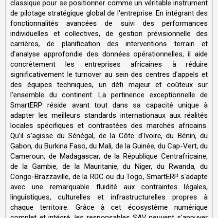
classique pour se positionner comme un véritable instrument
de pilotage stratégique global de l'entreprise. En intégrant des
fonctionnalités avancées de suivi des performances
individuelles et collectives, de gestion prévisionnelle des
carrières, de planification des interventions terrain et
d'analyse approfondie des données opérationnelles, il aide
concrètement les entreprises africaines à réduire
significativement le turnover au sein des centres d'appels et
des équipes techniques, un défi majeur et coûteux sur
l'ensemble du continent. La pertinence exceptionnelle de
SmartERP réside avant tout dans sa capacité unique à
adapter les meilleurs standards internationaux aux réalités
locales spécifiques et contrastées des marchés africains.
Qu'il s'agisse du Sénégal, de la Côte d'Ivoire, du Bénin, du
Gabon, du Burkina Faso, du Mali, de la Guinée, du Cap-Vert, du
Cameroun, de Madagascar, de la République Centrafricaine,
de la Gambie, de la Mauritanie, du Niger, du Rwanda, du
Congo-Brazzaville, de la RDC ou du Togo, SmartERP s'adapte
avec une remarquable fluidité aux contraintes légales,
linguistiques, culturelles et infrastructurelles propres à
chaque territoire. Grâce à cet écosystème numérique
complet et intégré, les responsables SAV peuvent s'appuyer