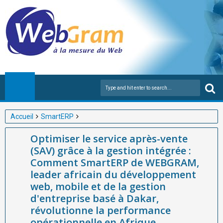
Accueil
SmartERP
Optimiser le service après-vente (SAV) grâce à la gestion
Optimiser le service après-vente
intégrée : Comment SmartERP de WEBGRAM, leader africain du
(SAV) grâce à la gestion intégrée :
développement web, mobile et de la gestion d'entreprise basé à
Comment SmartERP de WEBGRAM,
Dakar, révolutionne la performance opérationnelle en Afrique
leader africain du développement
web, mobile et de la gestion
d'entreprise basé à Dakar,
révolutionne la performance
opérationnelle en Afrique