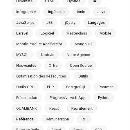
Hibernate
HTML
Hybride
IA
Infographie
Ingénierie
Ionic
Java
JavaScript
JEE
jQuery
Langages
Laravel
Logiciel
Masterclass
Mobile
Mobile Product Accelerator
MongoDB
MYSQL
NodeJs
Notre Agence
Nouveautés
Offre
Open Source
Optimisation des Ressources
Outils
Outils-GRH
PHP
PostgreSQL
Postman
Présentation
Progressive web App
Python
QUALIBANK
React
Recrutement
Référence
Rémunération
RH
Ruby on Rails
Santé
Scala
SEO