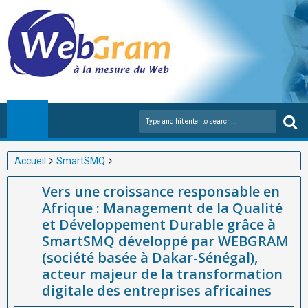
Accueil
SmartSMQ
Vers une croissance responsable en Afrique : Management de la
Vers une croissance responsable en
Qualité et Développement Durable grâce à SmartSMQ
Afrique : Management de la Qualité
développé par WEBGRAM (société basée à Dakar-Sénégal),
et Développement Durable grâce à
acteur majeur de la transformation digitale des entreprises
SmartSMQ développé par WEBGRAM
africaines
(société basée à Dakar-Sénégal),
acteur majeur de la transformation
digitale des entreprises africaines