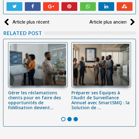
Article plus récent
Article plus ancien
RELATED POST
Gérer les réclamations
Préparer ses Équipes à
C
clients pour en faire des
l'Audit de Surveillance
lo
nt
opportunités de
Annuel avec SmartSMQ : la
D
...
fidélisation devient...
Solution de ...
S