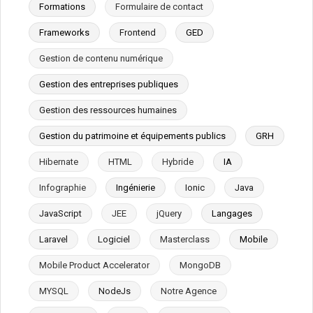
Formations
Formulaire de contact
Frameworks
Frontend
GED
Gestion de contenu numérique
Gestion des entreprises publiques
Gestion des ressources humaines
Gestion du patrimoine et équipements publics
GRH
Hibernate
HTML
Hybride
IA
Infographie
Ingénierie
Ionic
Java
JavaScript
JEE
jQuery
Langages
Laravel
Logiciel
Masterclass
Mobile
Mobile Product Accelerator
MongoDB
MYSQL
NodeJs
Notre Agence