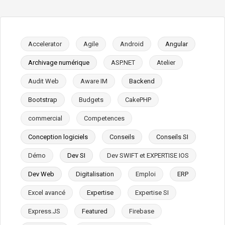
Accelerator
Agile
Android
Angular
Archivage numérique
ASP.NET
Atelier
Audit Web
Aware IM
Backend
Bootstrap
Budgets
CakePHP
commercial
Competences
Conception logiciels
Conseils
Conseils SI
Démo
Dev SI
Dev SWIFT et EXPERTISE IOS
Dev Web
Digitalisation
Emploi
ERP
Excel avancé
Expertise
Expertise SI
Express.JS
Featured
Firebase