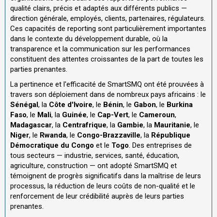
qualité clairs, précis et adaptés aux différents publics —
direction générale, employés, clients, partenaires, régulateurs.
Ces capacités de reporting sont particulièrement importantes
dans le contexte du développement durable, où la
transparence et la communication sur les performances
constituent des attentes croissantes de la part de toutes les
parties prenantes.
La pertinence et l'efficacité de SmartSMQ ont été prouvées à
travers son déploiement dans de nombreux pays africains : le
Sénégal
, la
Côte d'Ivoire
, le
Bénin
, le
Gabon
, le
Burkina
Faso
, le
Mali
, la
Guinée
, le
Cap-Vert
, le
Cameroun
,
Madagascar
, la
Centrafrique
, la
Gambie
, la
Mauritanie
, le
Niger
, le
Rwanda
, le
Congo-Brazzaville
, la
République
Démocratique du Congo
et le
Togo
. Des entreprises de
tous secteurs — industrie, services, santé, éducation,
agriculture, construction — ont adopté SmartSMQ et
témoignent de progrès significatifs dans la maîtrise de leurs
processus, la réduction de leurs coûts de non-qualité et le
renforcement de leur crédibilité auprès de leurs parties
prenantes.