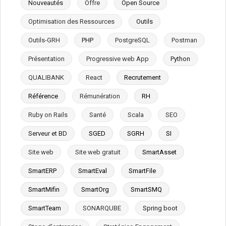
Nouveautés
Offre
Open Source
Optimisation des Ressources
Outils
Outils-GRH
PHP
PostgreSQL
Postman
Présentation
Progressive web App
Python
QUALIBANK
React
Recrutement
Référence
Rémunération
RH
Ruby on Rails
Santé
Scala
SEO
Serveur et BD
SGED
SGRH
SI
Site web
Site web gratuit
SmartAsset
SmartERP
SmartEval
SmartFile
SmartMifin
SmartOrg
SmartSMQ
SmartTeam
SONARQUBE
Spring boot