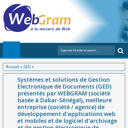
Accueil
GED
Systèmes et solutions de Gestion Electronique de Documents
Systèmes et solutions de Gestion
(GED) présentés par WEBGRAM (société basée à Dakar-
Electronique de Documents (GED)
Sénégal), meilleure entreprise (société / agence) de
présentés par WEBGRAM (société
développement d'applications web et mobiles et de logiciel
basée à Dakar-Sénégal), meilleure
d'archivage et de gestion électronique de documents (GED) en
entreprise (société / agence) de
Afrique.
développement d'applications web
et mobiles et de logiciel d'archivage
et de gestion électronique de