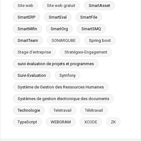
Site web
Site web gratuit
SmartAsset
SmartERP
SmartEval
SmartFile
SmartMifin
SmartOrg
SmartSMQ
SmartTeam
SONARQUBE
Spring boot
Stage d'entreprise
Stratégies-Engagement
suivi évaluation de projets et programmes
Suivi-Evaluation
Symfony
Système de Gestion des Ressources Humaines
Systèmes de gestion électronique des documents
Technologie
Teletravail
Télétravail
TypeScript
WEBGRAM
XCODE
ZK