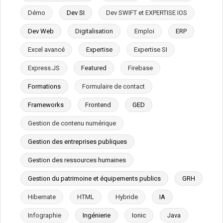
Démo
Dev SI
Dev SWIFT et EXPERTISE IOS
Dev Web
Digitalisation
Emploi
ERP
Excel avancé
Expertise
Expertise SI
Express.JS
Featured
Firebase
Formations
Formulaire de contact
Frameworks
Frontend
GED
Gestion de contenu numérique
Gestion des entreprises publiques
Gestion des ressources humaines
Gestion du patrimoine et équipements publics
GRH
Hibernate
HTML
Hybride
IA
Infographie
Ingénierie
Ionic
Java