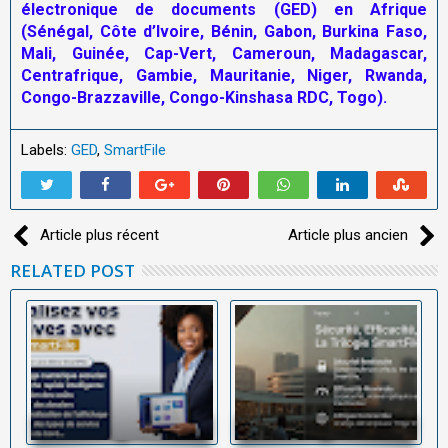
électronique de documents (GED) en Afrique
(Sénégal, Côte d’Ivoire, Bénin, Gabon, Burkina Faso,
Mali, Guinée, Cap-Vert, Cameroun, Madagascar,
Centrafrique, Gambie, Mauritanie, Niger, Rwanda,
Congo-Brazzaville, Congo-Kinshasa RDC, Togo).
Labels:
GED
,
SmartFile
Article plus récent
Article plus ancien
RELATED POST