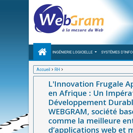
INGÉNIERIE LOGICIELLE
SYSTÈMES D'INF
Accueil
RH
L'Innovation Frugale Appliquée aux Ressources Hum
L'Innovation Frugale 
Durable avec l’accompagnement de WEBGRAM, socié
en Afrique : Un Impéra
entreprise de développement d’applications web et 
Développement Durabl
Afrique.
WEBGRAM, société basé
comme la meilleure en
d’applications web et m