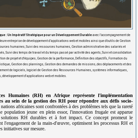
que : Un Impératif Stratégique pour un Développement Durable
avec l’accompagnement de
re entreprise de développement d’applications web et mobiles ainsi que d’outils de Gestion
ources humaines, Suivi des ressources humaines, Gestion administrative des salariés et
s, Suivi des temps de travail et du temps passé par activité des agents, Suivi et consolidation
on de projet et d'équipes, Gestion de la performance, Définition des objectifs, Formation du
ogistique, Gestion des plannings, Gestion des demandes de missions, des déplacements et des
pement de logiciels, logiciel de Gestion des Ressources Humaines, systèmes informatiques,
, développement d'applications web et mobiles.
ces Humaines (RH) en Afrique représente l'implémentation
ces au sein de la gestion des RH pour répondre aux défis socio-
nations africaines sont confrontées à des problèmes tels que la rareté
 population jeune en plein essor, l'innovation frugale est apparue
 solutions RH durables et à fort impact. Ce concept promeut le
t l'engagement de la main-d'œuvre, optimisent les processus RH et
 initiatives sur mesure.