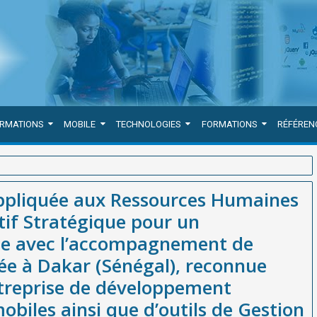
ORMATIONS
MOBILE
TECHNOLOGIES
FORMATIONS
RÉFÉREN
aines en Afrique : Un Impératif Stratégique pour un Développement
Appliquée aux Ressources Humaines
té basée à Dakar (Sénégal), reconnue comme la meilleure
tif Stratégique pour un
mobiles ainsi que d’outils de Gestion des Ressources Humaines en
e avec l’accompagnement de
e à Dakar (Sénégal), reconnue
treprise de développement
obiles ainsi que d’outils de Gestion