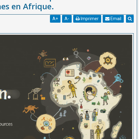
es en Afrique.
A
+
A
-
Imprimer
Email