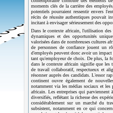
contemporaine combine des éléments de 
moments clés de la carrière des employés,
potentiels pourraient ressentir envers l'e
récits de réussite authentiques pouvait in
incitant à envisager sérieusement des oppor
Dans le contexte africain, l'utilisation d
dynamiques et des opportunités uniques.
valorisées dans de nombreuses cultures afr
de personnes de confiance jouent un rôl
d'employés peuvent donc avoir un impact sig
tant qu'employeur de choix. De plus, la fo
dans le contexte africain signifie que l
de travail collaboratif, respectueux et al
résonner auprès des candidats. L'essor rapi
continent ouvre également de nouvelle
notamment via les médias sociaux et les 
africain. Les entreprises qui parviennent 
diversifiés, reflétant la richesse des exp
considérablement sur un marché du trav
subsistent, notamment en ce qui concerne