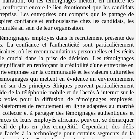
narration, où les témoignages mettent en lumière les
 renforçant encore le lien émotionnel que les candidats
ntreprise. Les entreprises ont compris que le partage de
spirer confiance et enthousiasme chez les candidats, les
tunités au sein de leur organisation.
es témoignages employés dans le recrutement présente des
 La confiance et l'authenticité sont particulièrement
icaines, où les recommandations personnelles et les récits
e crucial dans la prise de décision. Les témoignages
nificatif en renforçant la crédibilité d'une entreprise en
rte emphase sur la communauté et les valeurs culturelles
es témoignages qui mettent en évidence un environnement
igné sur des principes éthiques peuvent particulièrement
de de la téléphonie mobile et de l'accès à internet sur le
s voies pour la diffusion de témoignages employés,
plateformes de recrutement en ligne adaptées au marché
à collecter et à partager des témoignages authentiques et
ériences de leurs employés africains, peuvent se démarquer
ail de plus en plus compétitif. Cependant, des défis
 l'accès à la technologie pour certains segments de la