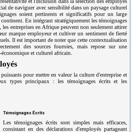
présentativité et l'inclusion dans la sélection des employés
cial de naviguer avec sensibilité dans un paysage culturel
ignages soient pertinents et significatifs pour un large
le continent. En intégrant stratégiquement les témoignages
, les entreprises en Afrique peuvent non seulement attirer
r leur marque employeur et cultiver un sentiment de fierté
els. Il est important de noter que cette contextualisation
irectement des sources fournies, mais repose sur une
économique et culturel africain.
loyés
uissants pour mettre en valeur la culture d'entreprise et
 deux types principaux : les témoignages écrits et les
Témoignages Écrits
Les témoignages écrits sont simples mais efficaces,
consistant en des déclarations d'employés partageant