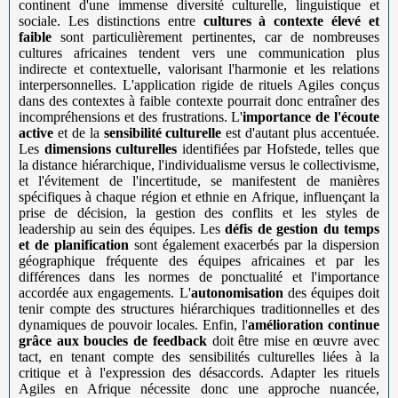
continent d'une immense diversité culturelle, linguistique et
sociale. Les distinctions entre
cultures à contexte élevé et
faible
sont particulièrement pertinentes, car de nombreuses
cultures africaines tendent vers une communication plus
indirecte et contextuelle, valorisant l'harmonie et les relations
interpersonnelles. L'application rigide de rituels Agiles conçus
dans des contextes à faible contexte pourrait donc entraîner des
incompréhensions et des frustrations. L'
importance de l'écoute
active
et de la
sensibilité culturelle
est d'autant plus accentuée.
Les
dimensions culturelles
identifiées par Hofstede, telles que
la distance hiérarchique, l'individualisme versus le collectivisme,
et l'évitement de l'incertitude, se manifestent de manières
spécifiques à chaque région et ethnie en Afrique, influençant la
prise de décision, la gestion des conflits et les styles de
leadership au sein des équipes. Les
défis de gestion du temps
et de planification
sont également exacerbés par la dispersion
géographique fréquente des équipes africaines et par les
différences dans les normes de ponctualité et l'importance
accordée aux engagements. L'
autonomisation
des équipes doit
tenir compte des structures hiérarchiques traditionnelles et des
dynamiques de pouvoir locales. Enfin, l'
amélioration continue
grâce aux boucles de feedback
doit être mise en œuvre avec
tact, en tenant compte des sensibilités culturelles liées à la
critique et à l'expression des désaccords. Adapter les rituels
Agiles en Afrique nécessite donc une approche nuancée,