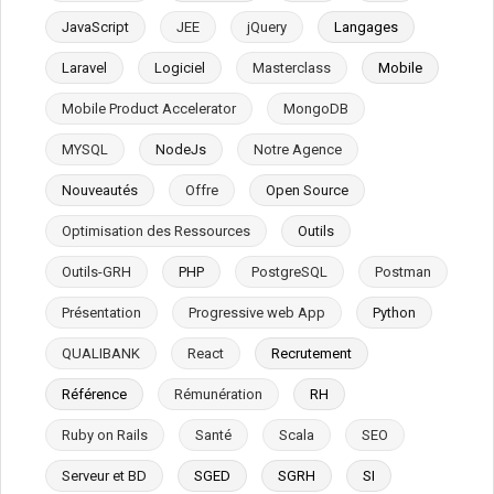
JavaScript
JEE
jQuery
Langages
Laravel
Logiciel
Masterclass
Mobile
Mobile Product Accelerator
MongoDB
MYSQL
NodeJs
Notre Agence
Nouveautés
Offre
Open Source
Optimisation des Ressources
Outils
Outils-GRH
PHP
PostgreSQL
Postman
Présentation
Progressive web App
Python
QUALIBANK
React
Recrutement
Référence
Rémunération
RH
Ruby on Rails
Santé
Scala
SEO
Serveur et BD
SGED
SGRH
SI