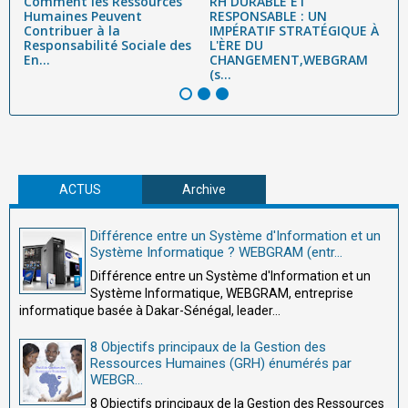
Comment les Ressources
RH DURABLE ET
L
Humaines Peuvent
RESPONSABLE : UN
É
Contribuer à la
IMPÉRATIF STRATÉGIQUE À
É
Responsabilité Sociale des
L'ÈRE DU
R
En...
CHANGEMENT,WEBGRAM
W
(s...
ACTUS
Archive
Différence entre un Système d'Information et un
Système Informatique ? WEBGRAM (entr...
Différence entre un Système d'Information et un
Système Informatique, WEBGRAM, entreprise
informatique basée à Dakar-Sénégal, leader...
8 Objectifs principaux de la Gestion des
Ressources Humaines (GRH) énumérés par
WEBGR...
8 Objectifs principaux de la Gestion des Ressources