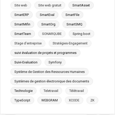
Site web
Site web gratuit
SmartAsset
SmartERP
SmartEval
SmartFile
SmartMifin
SmartOrg
SmartSMQ
SmartTeam
SONARQUBE
Spring boot
Stage d'entreprise
Stratégies-Engagement
suivi évaluation de projets et programmes
Suivi-Evaluation
Symfony
Système de Gestion des Ressources Humaines
Systèmes de gestion électronique des documents
Technologie
Teletravail
Télétravail
TypeScript
WEBGRAM
XCODE
ZK