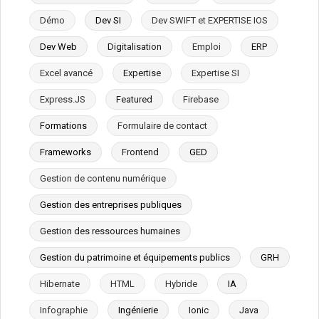
Démo
Dev SI
Dev SWIFT et EXPERTISE IOS
Dev Web
Digitalisation
Emploi
ERP
Excel avancé
Expertise
Expertise SI
Express.JS
Featured
Firebase
Formations
Formulaire de contact
Frameworks
Frontend
GED
Gestion de contenu numérique
Gestion des entreprises publiques
Gestion des ressources humaines
Gestion du patrimoine et équipements publics
GRH
Hibernate
HTML
Hybride
IA
Infographie
Ingénierie
Ionic
Java