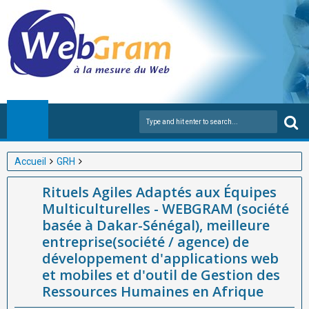
Accueil
GRH
Rituels Agiles Adaptés aux Équipes Multiculturelles - WEBGRAM
Rituels Agiles Adaptés aux Équipes
(société basée à Dakar-Sénégal), meilleure entreprise(société /
Multiculturelles - WEBGRAM (société
agence) de développement d'applications web et mobiles et
basée à Dakar-Sénégal), meilleure
d'outil de Gestion des Ressources Humaines en Afrique
entreprise(société / agence) de
développement d'applications web
et mobiles et d'outil de Gestion des
Ressources Humaines en Afrique