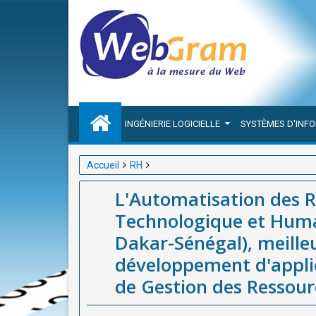
INGÉNIERIE LOGICIELLE
SYSTÈMES D'INF
Accueil
RH
L'Automatisation des RH en Afrique : Allier Effica
L'Automatisation des RH
Sénégal), meilleure entreprise(société / agence) de
Technologique et Huma
des Ressources Humaines en Afrique
Dakar-Sénégal), meilleu
développement d'applic
de Gestion des Ressou