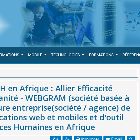
ORMATIONS
MOBILE
TECHNOLOGIES
FORMATIONS
RÉFÉREN
cité Technologique et Humanité - WEBGRAM (société basée à Dakar-
 en Afrique : Allier Efficacité
 développement d'applications web et mobiles et d'outil de Gestion
nité - WEBGRAM (société basée à
re entreprise(société / agence) de
ations web et mobiles et d'outil
rces Humaines en Afrique
A
+
A
-
Imprimer
Email