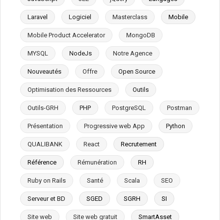
Laravel
Logiciel
Masterclass
Mobile
Mobile Product Accelerator
MongoDB
MYSQL
NodeJs
Notre Agence
Nouveautés
Offre
Open Source
Optimisation des Ressources
Outils
Outils-GRH
PHP
PostgreSQL
Postman
Présentation
Progressive web App
Python
QUALIBANK
React
Recrutement
Référence
Rémunération
RH
Ruby on Rails
Santé
Scala
SEO
Serveur et BD
SGED
SGRH
SI
Site web
Site web gratuit
SmartAsset