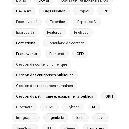
Démo
Dev SI
Dev SWIFT et EXPERTISE IOS
Dev Web
Digitalisation
Emploi
ERP
Excel avancé
Expertise
Expertise SI
Express.JS
Featured
Firebase
Formations
Formulaire de contact
Frameworks
Frontend
GED
Gestion de contenu numérique
Gestion des entreprises publiques
Gestion des ressources humaines
Gestion du patrimoine et équipements publics
GRH
Hibernate
HTML
Hybride
IA
Infographie
Ingénierie
Ionic
Java
JavaScript
JEE
jQuery
Langages