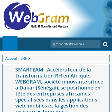
Accueil
GRH
SMARTEAM : Accélérateur de la transformation RH en Afrique.
SMARTEAM : Accélérateur de la
WEBGRAM, société innovante située à Dakar (Sénégal), se
transformation RH en Afrique.
positionne en tête des entreprises africaines spécialisées dans
WEBGRAM, société innovante située
les applications web, mobiles et la gestion des ressources
à Dakar (Sénégal), se positionne en
humaines.
tête des entreprises africaines
spécialisées dans les applications
web, mobiles et la gestion des
ressources humaines.