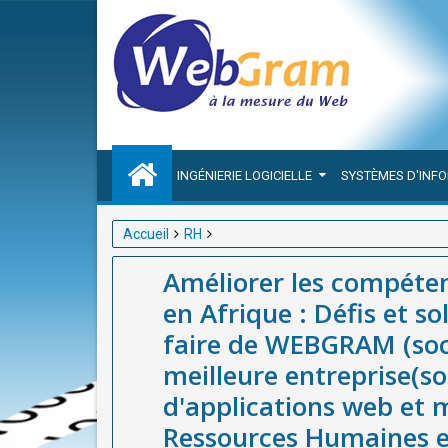
INGÉNIERIE LOGICIELLE
SYSTÈMES D'INF
Accueil
RH
Améliorer les compétences de la main-d'œuvre inform
Améliorer les compéten
faire de WEBGRAM (société basée à Dakar-Sénégal)
en Afrique : Défis et so
d'applications web et mobiles et d'outil de Gestio
faire de WEBGRAM (soc
meilleure entreprise(s
d'applications web et m
Ressources Humaines e