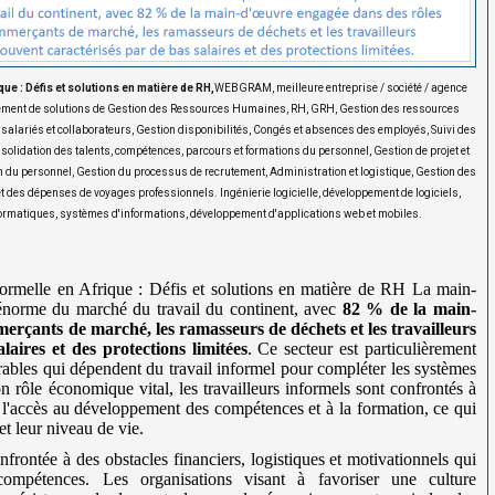
e : Défis et solutions en matière de RH,
WEBGRAM, meilleure entreprise / société / agence
pement de solutions de Gestion des Ressources Humaines, RH, GRH, Gestion des ressources
alariés et collaborateurs, Gestion disponibilités, Congés et absences des employés, Suivi des
nsolidation des talents, compétences, parcours et formations du personnel, Gestion de projet et
on du personnel, Gestion du processus de recrutement, Administration et logistique, Gestion des
es dépenses de voyages professionnels. Ingénierie logicielle, développement de logiciels,
ormatiques, systèmes d'informations, développement d'applications web et mobiles.
ormelle en Afrique : Défis et solutions en matière de RH La main-
 énorme du marché du travail du continent, avec
82 % de la main-
erçants de marché, les ramasseurs de déchets et les travailleurs
laires et des protections limitées
. Ce secteur est particulièrement
rables qui dépendent du travail informel pour compléter les systèmes
 rôle économique vital, les travailleurs informels sont confrontés à
'accès au développement des compétences et à la formation, ce qui
et leur niveau de vie.
nfrontée à des obstacles financiers, logistiques et motivationnels qui
 compétences. Les organisations visant à favoriser une culture