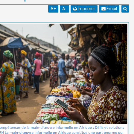
A
+
A
-
Imprimer
Email