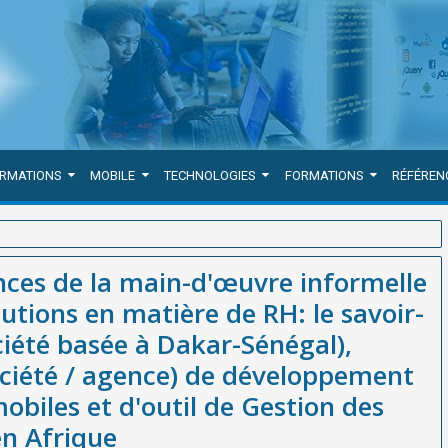
ORMATIONS
MOBILE
TECHNOLOGIES
FORMATIONS
RÉFÉREN
elle en Afrique : Défis et solutions en matière de RH: le savoir-
ces de la main-d'œuvre informelle
, meilleure entreprise(société / agence) de développement
lutions en matière de RH: le savoir-
n des Ressources Humaines en Afrique
iété basée à Dakar-Sénégal),
ociété / agence) de développement
obiles et d'outil de Gestion des
n Afrique