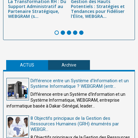
La Transformation RH : Du
Gestion des Hauts
L
Support Administratif au
Potentiels : Stratégies et
É
e
Partenaire Stratégique,
Tendances pour Fidéliser
É
WEBGRAM (s...
l'Élite, WEBGRA...
R
W
ACTUS
Archive
Différence entre un Système d'Information et un
Système Informatique ? WEBGRAM (entr...
Différence entre un Système d'Information et un
Système Informatique, WEBGRAM, entreprise
informatique basée à Dakar-Sénégal, leader...
8 Objectifs principaux de la Gestion des
Ressources Humaines (GRH) énumérés par
WEBGR...
8 Objectifs principaux de la Gestion des Ressources