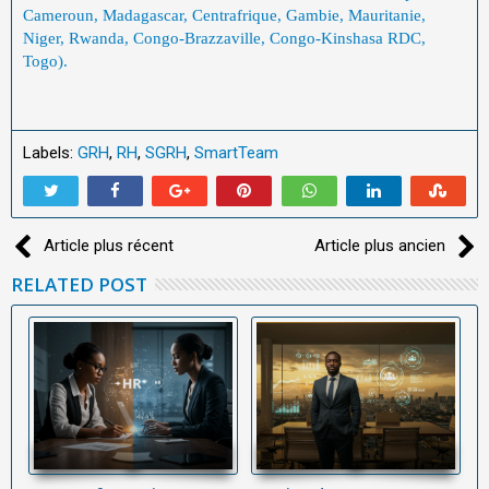
Cameroun, Madagascar, Centrafrique, Gambie, Mauritanie,
Niger, Rwanda, Congo-Brazzaville, Congo-Kinshasa RDC,
Togo).
Labels:
GRH
,
RH
,
SGRH
,
SmartTeam
Article plus récent
Article plus ancien
RELATED POST