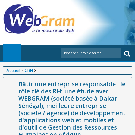
Accueil
GRH
Bâtir une entreprise responsable : le rôle clé des RH: une étude
Bâtir une entreprise responsable : le
avec WEBGRAM (société basée à Dakar-Sénégal), meilleure
rôle clé des RH: une étude avec
entreprise (société / agence) de développement d'applications
WEBGRAM (société basée à Dakar-
web et mobiles et d'outil de Gestion des Ressources Humaines
Sénégal), meilleure entreprise
en Afrique
(société / agence) de développement
d'applications web et mobiles et
d'outil de Gestion des Ressources
Humaines en Afrique