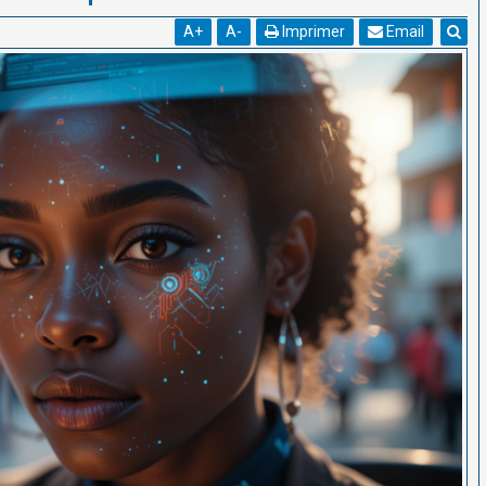
A
+
A
-
Imprimer
Email