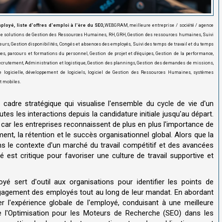
oyé, liste d'offres d'emploi à l'ère du SEO,
WEBGRAM, meilleure entreprise / société / agence
de solutions de Gestion des Ressources Humaines, RH, GRH, Gestion des ressources humaines, Suivi
urs, Gestion disponibilités, Congés et absences des employés, Suivi des temps de travail et du temps
ces, parcours et formations du personnel, Gestion de projet et d'équipes, Gestion de la performance,
recrutement, Administration et logistique, Gestion des plannings, Gestion des demandes de missions,
 logicielle, développement de logiciels, logiciel de Gestion des Ressources Humaines, systèmes
t mobiles.
cadre stratégique qui visualise l'ensemble du cycle de vie d'un
es les interactions depuis la candidature initiale jusqu'au départ.
 car les entreprises reconnaissent de plus en plus l'importance de
ent, la rétention et le succès organisationnel global. Alors que la
ns le contexte d'un marché du travail compétitif et des avancées
est critique pour favoriser une culture de travail supportive et
é sert d'outil aux organisations pour identifier les points de
engagement des employés tout au long de leur mandat. En abordant
 l'expérience globale de l'employé, conduisant à une meilleure
de l'Optimisation pour les Moteurs de Recherche (SEO) dans les