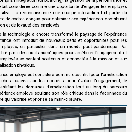
compris l'intégration (onboarding), la gestion de la performance et
 était considérée comme une opportunité d'engager les employés
ositive. La reconnaissance que chaque interaction fait partie du
vre de cadres conçus pour optimiser ces expériences, contribuant
ion et de loyauté des employés.
 la technologie a encore transformé le paysage de l'expérience
distance ont introduit de nouveaux défis et opportunités pour les
employés, en particulier dans un monde post-pandémique. Par
 tiré parti des outils numériques pour améliorer l'engagement et
s employés se sentent soutenus et connectés à la mission et aux
calisation physique.
érience employé est considéré comme essentiel pour l'amélioration
proches basées sur les données pour évaluer l'engagement, le
entifiant les domaines d'amélioration tout au long du parcours
périence employé souligne son rôle critique dans le façonnage du
re qui valorise et priorise sa main-d'œuvre.