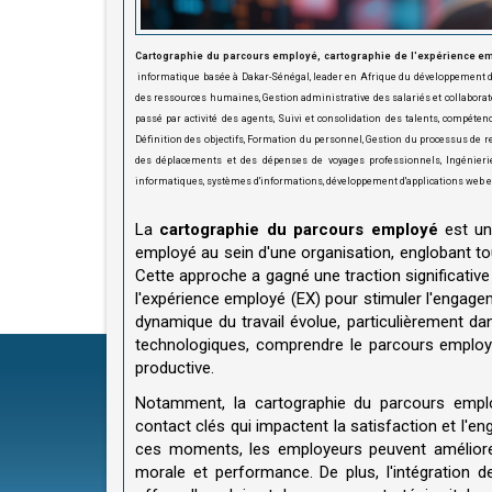
Cartographie du parcours employé, cartographie de l'expérience empl
informatique basée à Dakar-Sénégal, leader en Afrique du développement 
des ressources humaines, Gestion administrative des salariés et collaborate
passé par activité des agents, Suivi et consolidation des talents, compéten
Définition des objectifs, Formation du personnel, Gestion du processus de 
des déplacements et des dépenses de voyages professionnels, Ingénierie
informatiques, systèmes d'informations, développement d'applications web e
La
cartographie du parcours employé
est un 
employé au sein d'une organisation, englobant tout
Cette approche a gagné une traction significative
l'expérience employé (EX) pour stimuler l'engagem
dynamique du travail évolue, particulièrement da
technologiques, comprendre le parcours employé 
productive.
Notamment, la cartographie du parcours employ
contact clés qui impactent la satisfaction et l'
ces moments, les employeurs peuvent améliorer
morale et performance. De plus, l'intégration 