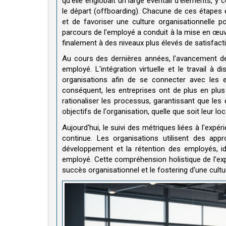
qu'elle englobait un large éventail d'éléments, y 
le départ (offboarding). Chacune de ces étapes
et de favoriser une culture organisationnelle p
parcours de l'employé a conduit à la mise en œu
finalement à des niveaux plus élevés de satisfact
Au cours des dernières années, l'avancement de
employé. L'intégration virtuelle et le travail à 
organisations afin de se connecter avec les 
conséquent, les entreprises ont de plus en plus
rationaliser les processus, garantissant que le
objectifs de l'organisation, quelle que soit leur lo
Aujourd'hui, le suivi des métriques liées à l'exp
continue. Les organisations utilisent des ap
développement et la rétention des employés, id
employé. Cette compréhension holistique de l'ex
succès organisationnel et le fostering d'une cultu