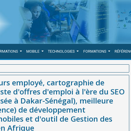
ORMATIONS
MOBILE
TECHNOLOGIES
FORMATIONS
RÉFÉREN
'expérience employé, liste d'offres d'emploi à l'ère du SEO :
urs employé, cartographie de
re entreprise(société / agence) de développement d'applications
ste d'offres d'emploi à l'ère du SEO
es Humaines en Afrique
ée à Dakar-Sénégal), meilleure
gence) de développement
obiles et d'outil de Gestion des
n Afrique