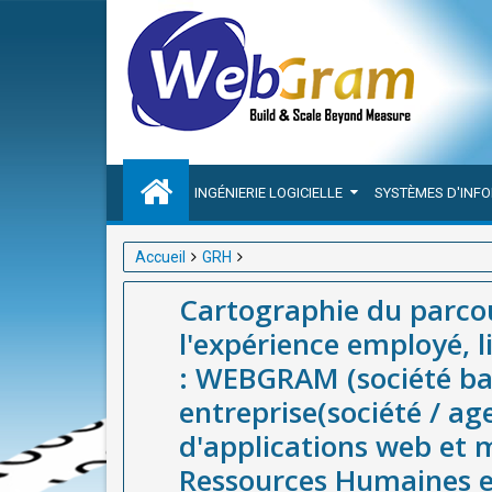
INGÉNIERIE LOGICIELLE
SYSTÈMES D'INF
Accueil
GRH
Cartographie du parcours employé, cartographie de l
Cartographie du parco
WEBGRAM (société basée à Dakar-Sénégal), meilleu
l'expérience employé, li
web et mobiles et d'outil de Gestion des Ressourc
: WEBGRAM (société bas
entreprise(société / a
d'applications web et m
Ressources Humaines e