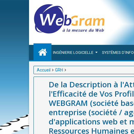
INGÉNIERIE LOGICIELLE
SYSTÈMES D'INF
Accueil
GRH
De la Description à l'Attraction : Évaluer et Amélio
De la Description à l'At
(société basée à Dakar-Sénégal), meilleure entrepr
l'Efficacité de Vos Prof
mobiles et d'outil de Gestion des Ressources Huma
WEBGRAM (société basé
entreprise (société / 
d'applications web et m
Ressources Humaines e