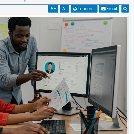
A
+
A
-
Imprimer
Email