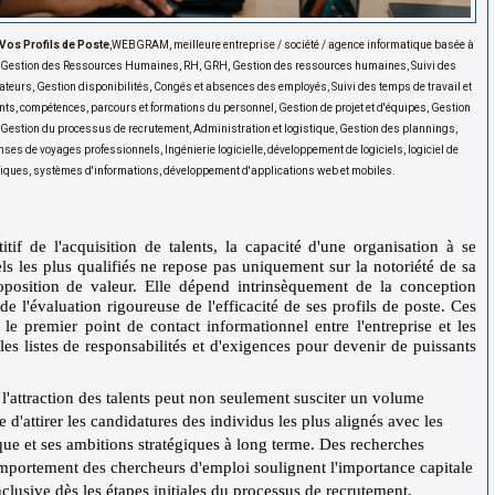
e Vos Profils de Poste
,WEBGRAM, meilleure entreprise / société / agence informatique basée à
de Gestion des Ressources Humaines, RH, GRH, Gestion des ressources humaines, Suivi des
teurs, Gestion disponibilités, Congés et absences des employés, Suivi des temps de travail et
ents, compétences, parcours et formations du personnel, Gestion de projet et d'équipes, Gestion
, Gestion du processus de recrutement, Administration et logistique, Gestion des plannings,
 de voyages professionnels, Ingénierie logicielle, développement de logiciels, logiciel de
ues, systèmes d'informations, développement d'applications web et mobiles.
f de l'acquisition de talents, la capacité d'une organisation à se
ls les plus qualifiés ne repose pas uniquement sur la notoriété de sa
position de valeur. Elle dépend intrinsèquement de la conception
 de l'évaluation rigoureuse de l'efficacité de ses profils de poste. Ces
e premier point de contact informationnel entre l'entreprise et les
les listes de responsabilités et d'exigences pour devenir de puissants
l'attraction des talents peut non seulement susciter un volume
 d'attirer les candidatures des individus les plus alignés avec les
ique et ses ambitions stratégiques à long terme. Des recherches
portement des chercheurs d'emploi soulignent l'importance capitale
lusive dès les étapes initiales du processus de recrutement.