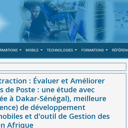
ORMATIONS
MOBILE
TECHNOLOGIES
FORMATIONS
RÉFÉREN
rer l'Efficacité de Vos Profils de Poste : une étude avec WEBGRAM
traction : Évaluer et Améliorer
ise (société / agence) de développement d'applications web et
ils de Poste : une étude avec
ines en Afrique
e à Dakar-Sénégal), meilleure
agence) de développement
obiles et d'outil de Gestion des
n Afrique