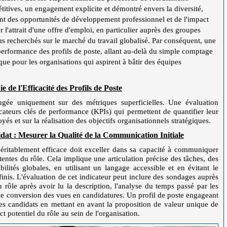
étitives, un engagement explicite et démontré envers la diversité,
avant des opportunités de développement professionnel et de l'impact
 l'attrait d'une offre d'emploi, en particulier auprès des groupes
lus recherchés sur le marché du travail globalisé. Par conséquent, une
performance des profils de poste, allant au-delà du simple comptage
que pour les organisations qui aspirent à bâtir des équipes
 de l'Efficacité des Profils de Poste
 jugée uniquement sur des métriques superficielles. Une évaluation
icateurs clés de performance (KPIs) qui permettent de quantifier leur
és et sur la réalisation des objectifs organisationnels stratégiques.
t : Mesurer la Qualité de la Communication Initiale
 véritablement efficace doit exceller dans sa capacité à communiquer
entes du rôle. Cela implique une articulation précise des tâches, des
bilités globales, en utilisant un langage accessible et en évitant le
nis. L'évaluation de cet indicateur peut inclure des sondages auprès
rôle après avoir lu la description, l'analyse du temps passé par les
x de conversion des vues en candidatures. Un profil de poste engageant
 des candidats en mettant en avant la proposition de valeur unique de
t potentiel du rôle au sein de l'organisation.