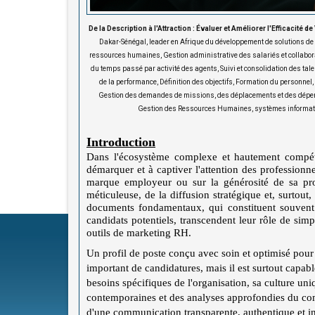
De la Description à l'Attraction : Évaluer et Améliorer l'Efficacité d
Dakar-Sénégal, leader en Afrique du développement de solutions 
ressources humaines, Gestion administrative des salariés et collabora
du temps passé par activité des agents, Suivi et consolidation des tal
de la performance, Définition des objectifs, Formation du personnel
Gestion des demandes de missions, des déplacements et des dépenses
Gestion des Ressources Humaines, systèmes informatiq
Introduction
Dans l'écosystème complexe et hautement compétiti
démarquer et à captiver l'attention des professionne
marque employeur ou sur la générosité de sa pro
méticuleuse, de la diffusion stratégique et, surtout,
documents fondamentaux, qui constituent souvent l
candidats potentiels, transcendent leur rôle de simp
outils de marketing RH.
Un profil de poste conçu avec soin et optimisé pour 
important de candidatures, mais il est surtout capable
besoins spécifiques de l'organisation, sa culture un
contemporaines et des analyses approfondies du com
d'une communication transparente, authentique et inc