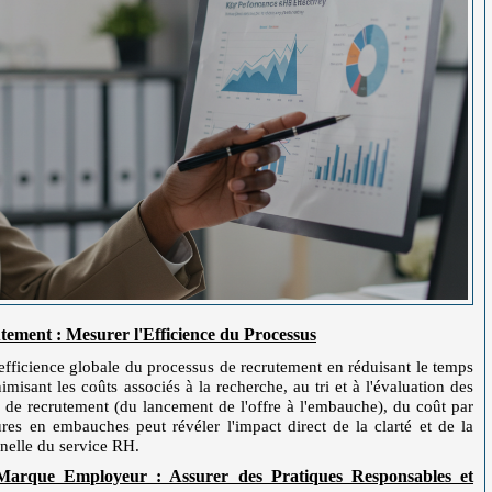
tement : Mesurer l'Efficience du Processus
'efficience globale du processus de recrutement en réduisant le temps
isant les coûts associés à la recherche, au tri et à l'évaluation des
 de recrutement (du lancement de l'offre à l'embauche), du coût par
s en embauches peut révéler l'impact direct de la clarté et de la
onnelle du service RH.
Marque Employeur : Assurer des Pratiques Responsables et