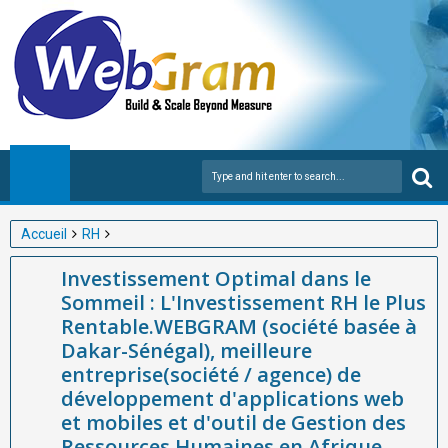
Accueil
RH
Investissement Optimal dans le Sommeil : L'Investissement RH
Investissement Optimal dans le
le Plus Rentable.WEBGRAM (société basée à Dakar-Sénégal),
Sommeil : L'Investissement RH le Plus
meilleure entreprise(société / agence) de développement
Rentable.WEBGRAM (société basée à
d'applications web et mobiles et d'outil de Gestion des
Dakar-Sénégal), meilleure
Ressources Humaines en Afrique.
entreprise(société / agence) de
développement d'applications web
et mobiles et d'outil de Gestion des
Ressources Humaines en Afrique.