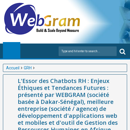
Accueil
GRH
L'Essor des Chatbots RH : Enjeux Éthiques et Tendances Futures
L'Essor des Chatbots RH : Enjeux
: présenté par WEBGRAM (société basée à Dakar-Sénégal),
Éthiques et Tendances Futures :
meilleure entreprise (société / agence) de développement
présenté par WEBGRAM (société
d'applications web et mobiles et d'outil de Gestion des
basée à Dakar-Sénégal), meilleure
Ressources Humaines en Afrique
entreprise (société / agence) de
développement d'applications web
et mobiles et d'outil de Gestion des
Ressources Humaines en Afrique