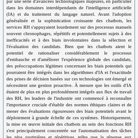
par une série d'avancées technologiques majeures, en particulier
dans les domaines interdépendants de l'intelligence artificielle
(IA) et du traitement du langage naturel. Avant l'adoption
généralisée et la sophistication croissante des chatbots, les
services RH s'appuyaient lourdement sur des processus manuels
souvent chronophages, répétitifs et potentiellement sujets à des
inefficacités et à des biais involontaires dans la sélection et
l'évaluation des candidats. Bien que les chatbots aient le
potentiel de rationaliser considérablement le processus
d'embauche et d'améliorer l'expérience globale des candidats,
des préoccupations légitimes concernant les biais potentiels qui
pourraient être intégrés dans les algorithmes d'IA et l'exactitude
des prises de décision basées sur ces technologies ont émergé et
nécessitent une gestion proactive. À mesure que les outils d'IA
étaient de plus en plus profondément intégrés aux flux de travail
des RH, les leaders de l'industrie ont commencé à reconnaître
l'importance cruciale d'établir des normes éthiques claires et de
mener des évaluations rigoureuses des biais potentiels avant le
déploiement à grande échelle de ces systèmes. Historiquement,
la mise en œuvre initiale des chatbots au sein des fonctions RH
s'est principalement concentrée sur l'automatisation des tâches
les plus routinières et répétitives, telles que la réponse aux