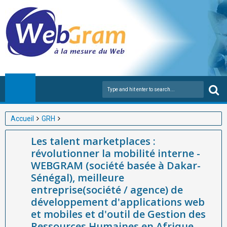
Accueil
GRH
Les talent marketplaces : révolutionner la mobilité interne -
Les talent marketplaces :
WEBGRAM (société basée à Dakar-Sénégal), meilleure
révolutionner la mobilité interne -
entreprise(société / agence) de développement d'applications
WEBGRAM (société basée à Dakar-
web et mobiles et d'outil de Gestion des Ressources
Sénégal), meilleure
Humaines en Afrique
entreprise(société / agence) de
développement d'applications web
et mobiles et d'outil de Gestion des
Ressources Humaines en Afrique