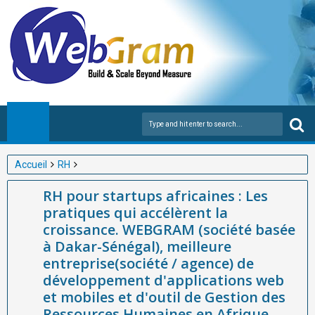
Accueil
RH
RH pour startups africaines : Les pratiques qui accélèrent la
RH pour startups africaines : Les
croissance. WEBGRAM (société basée à Dakar-Sénégal),
pratiques qui accélèrent la
meilleure entreprise(société / agence) de développement
croissance. WEBGRAM (société basée
d'applications web et mobiles et d'outil de Gestion des
à Dakar-Sénégal), meilleure
Ressources Humaines en Afrique.
entreprise(société / agence) de
développement d'applications web
et mobiles et d'outil de Gestion des
Ressources Humaines en Afrique.