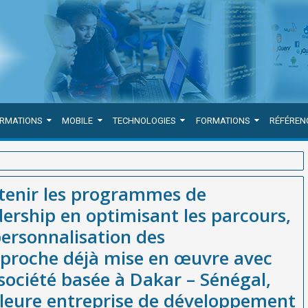
ORMATIONS
MOBILE
TECHNOLOGIES
FORMATIONS
RÉFÉREN
loppement du leadership en optimisant les parcours, les
tenir les programmes de
sages, une approche déjà mise en œuvre avec succès par WEBGRAM,
rship en optimisant les parcours,
 meilleure entreprise de développement d'applications web et
personnalisation des
ines en Afrique.
pproche déjà mise en œuvre avec
ociété basée à Dakar – Sénégal,
leure entreprise de développement