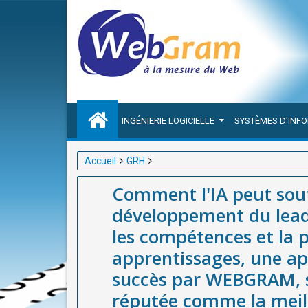
INGÉNIERIE LOGICIELLE
SYSTÈMES D'INF
Accueil
GRH
Comment l'IA peut soutenir les programmes de déve
Comment l'IA peut sou
compétences et la personnalisation des apprentis
développement du leade
société basée à Dakar – Sénégal, réputée comme la
les compétences et la 
mobiles et d’outils de Gestion des Ressources Huma
apprentissages, une a
succès par WEBGRAM, s
réputée comme la meil