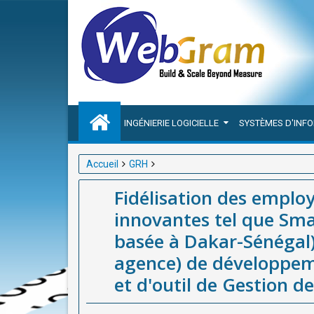
INGÉNIERIE LOGICIELLE
SYSTÈMES D'INF
Accueil
GRH
Fidélisation des employés dans le tourisme : str
Fidélisation des employ
à Dakar-Sénégal), meilleure entreprise(société / ag
innovantes tel que S
Gestion des Ressources Humaines en Afrique
basée à Dakar-Sénégal),
agence) de développem
et d'outil de Gestion 