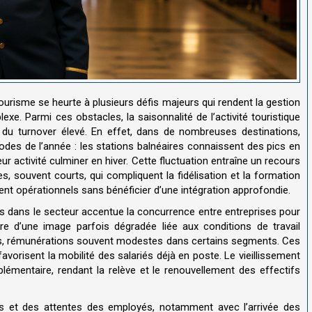
ourisme se heurte à plusieurs défis majeurs qui rendent la gestion
e. Parmi ces obstacles, la saisonnalité de l’activité touristique
s du turnover élevé. En effet, dans de nombreuses destinations,
riodes de l’année : les stations balnéaires connaissent des pics en
ur activité culminer en hiver. Cette fluctuation entraîne un recours
, souvent courts, qui compliquent la fidélisation et la formation
ent opérationnels sans bénéficier d’une intégration approfondie
.
es dans le secteur accentue la concurrence entre entreprises pour
ffre d’une image parfois dégradée liée aux conditions de travail
trats, rémunérations souvent modestes dans certains segments. Ces
avorisent la mobilité des salariés déjà en poste
.
Le vieillissement
lémentaire, rendant la relève et le renouvellement des effectifs
fils et des attentes des employés, notamment avec l’arrivée des