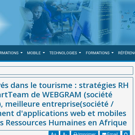
ORMATIONS
MOBILE
TECHNOLOGIES
FORMATIONS
RÉFÉREN
atégies RH innovantes tel que SmartTeam de WEBGRAM (société basée
és dans le tourisme : stratégies RH
ence) de développement d'applications web et mobiles et d'outil de
martTeam de WEBGRAM (société
 meilleure entreprise(société /
ent d'applications web et mobiles
des Ressources Humaines en Afrique
A
+
A
-
Imprimer
Email