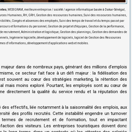
antes
, WEBGRAM, meilleure entreprise / société / agence informatique basée à Dakar-Sénégal,
ources Humaines, RH, GRH, Gestion des ressources humaines, Suivi des ressources humaines,
nibilités, Congés et absences des employés, Suivi des temps de travail et du temps passé par
parcours et formations du personnel, Gestion de projet et d'équipes, Gestion de la performance,
 de recrutement, Administration et logistique, Gestion des plannings, Gestion des demandes de
ls, Ingénierie logicielle, développement de logiciels, logiciel de Gestion des Ressources
es d'informations, développement d'applications web et mobiles.
e majeur dans de nombreux pays, générant des millions d’emplois
isme, ce secteur fait face à un défi majeur : la fidélisation des
 est souvent au cœur des stratégies marketing, la rétention des
ial mais moins exploré. Pourtant, les employés sont au cœur de
nne directement la qualité du service rendu et la réputation des
té des effectifs, liée notamment à la saisonnalité des emplois, aux
iversité des profils recrutés. Cette instabilité engendre un turnover
n termes de recrutement et de formation, tout en impactant
sfaction des visiteurs
.
Les entreprises touristiques doivent donc
sur le long terme, dans un contexte où les attentes des salariés