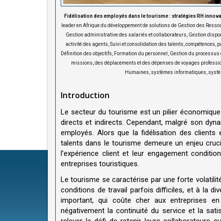
Fidélisation des employés dans le tourisme : stratégies RH innov
leader en Afrique du développement de solutions de Gestion des Ress
Gestion administrative des salariés et collaborateurs, Gestion dispo
activité des agents, Suivi et consolidation des talents, compétences, 
Définition des objectifs, Formation du personnel, Gestion du processus
missions, des déplacements et des dépenses de voyages professionne
Humaines, systèmes informatiques, systèm
Introduction
Le secteur du tourisme est un pilier économiqu
directs et indirects. Cependant, malgré son dynam
employés. Alors que la fidélisation des clients
talents dans le tourisme demeure un enjeu cruc
l’expérience client et leur engagement conditio
entreprises touristiques
.
Le tourisme se caractérise par une forte volatili
conditions de travail parfois difficiles, et à la d
important, qui coûte cher aux entreprises e
négativement la continuité du service et la sati
relever le défi de retenir leurs collaborateurs 