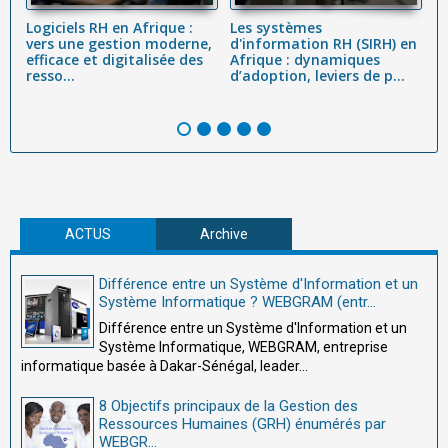
Logiciels RH en Afrique :
Les systèmes
L
vers une gestion moderne,
d'information RH (SIRH) en
R
À
efficace et digitalisée des
Afrique : dynamiques
c
resso...
d’adoption, leviers de p...
Co
ACTUS
Archive
Différence entre un Système d'Information et un
Système Informatique ? WEBGRAM (entr...
Différence entre un Système d'Information et un
Système Informatique, WEBGRAM, entreprise
informatique basée à Dakar-Sénégal, leader...
8 Objectifs principaux de la Gestion des
Ressources Humaines (GRH) énumérés par
WEBGR...