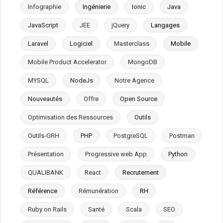
Infographie
Ingénierie
Ionic
Java
JavaScript
JEE
jQuery
Langages
Laravel
Logiciel
Masterclass
Mobile
Mobile Product Accelerator
MongoDB
MYSQL
NodeJs
Notre Agence
Nouveautés
Offre
Open Source
Optimisation des Ressources
Outils
Outils-GRH
PHP
PostgreSQL
Postman
Présentation
Progressive web App
Python
QUALIBANK
React
Recrutement
Référence
Rémunération
RH
Ruby on Rails
Santé
Scala
SEO