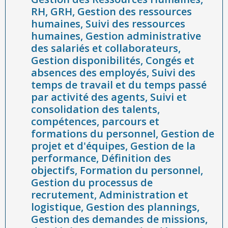
RH, GRH, Gestion des ressources
temps de travail et du temps passé par activité des agents, Suivi
humaines, Suivi des ressources
et consolidation des talents, compétences, parcours et
humaines, Gestion administrative
formations du personnel, Gestion de projet et d'équipes, Gestion
des salariés et collaborateurs,
de la performance, Définition des objectifs, Formation du
Gestion disponibilités, Congés et
personnel, Gestion du processus de recrutement, Administration
absences des employés, Suivi des
et logistique, Gestion des plannings, Gestion des demandes de
temps de travail et du temps passé
missions, des déplacements et des dépenses de voyages
par activité des agents, Suivi et
professionnels, Gestion des alertes, Gestion des profils (rôles),
consolidation des talents,
Gestion du journal des actions (log), Gestion du workflow (circuit
compétences, parcours et
de validation). Ingénierie logicielle, développement de logiciels,
formations du personnel, Gestion de
logiciel de Gestion des Ressources Humaines, systèmes
projet et d'équipes, Gestion de la
performance, Définition des
informatiques, systèmes d'informations, développement
objectifs, Formation du personnel,
d'applications web et mobiles.
Gestion du processus de
recrutement, Administration et
logistique, Gestion des plannings,
Gestion des demandes de missions,