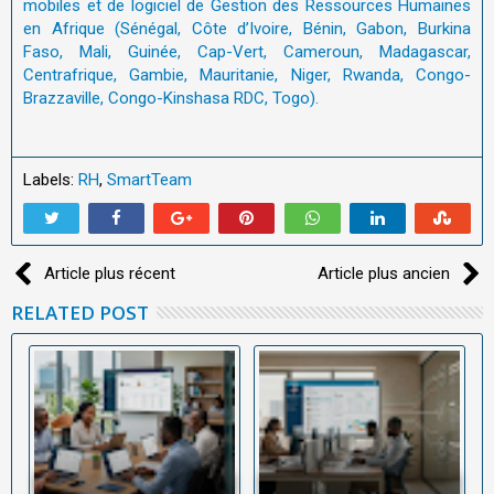
mobiles et de logiciel de Gestion des Ressources Humaines
en Afrique (Sénégal, Côte d’Ivoire, Bénin, Gabon, Burkina
Faso, Mali, Guinée, Cap-Vert, Cameroun, Madagascar,
Centrafrique, Gambie, Mauritanie, Niger, Rwanda, Congo-
Brazzaville, Congo-Kinshasa RDC, Togo).
Labels:
RH
,
SmartTeam
Article plus récent
Article plus ancien
RELATED POST