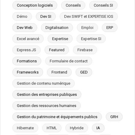
Conception logiciels
Conseils
Conseils SI
Démo
Dev SI
Dev SWIFT et EXPERTISE IOS
Dev Web
Digitalisation
Emploi
ERP
Excel avancé
Expertise
Expertise SI
Express.JS
Featured
Firebase
Formations
Formulaire de contact
Frameworks
Frontend
GED
Gestion de contenu numérique
Gestion des entreprises publiques
Gestion des ressources humaines
Gestion du patrimoine et équipements publics
GRH
Hibernate
HTML
Hybride
IA