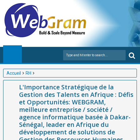
Accueil
RH
L'Importance Stratégique de la Gestion des Talents en Afrique :
L'Importance Stratégique de la
Défis et Opportunités: WEBGRAM, meilleure entreprise / société
Gestion des Talents en Afrique : Défis
/ agence informatique basée à Dakar-Sénégal, leader en
et Opportunités: WEBGRAM,
Afrique du développement de solutions de Gestion des
meilleure entreprise / société /
Ressources Humaines, RH, GRH, Gestion des ressources
agence informatique basée à Dakar-
humaines, Suivi des ressources humaines, Gestion
Sénégal, leader en Afrique du
administrative des salariés et collaborateurs, Gestion
développement de solutions de
Gestion des Ressources Humaines,
disponibilités, Congés et absences des employés, Suivi des