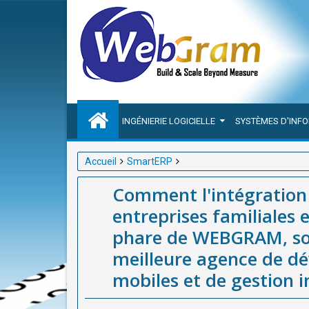
INGÉNIERIE LOGICIELLE
SYSTÈMES D'INF
Accueil
SmartERP
Comment l'intégration d'un ERP modernise les entrep
Comment l'intégration
WEBGRAM, société basée à Dakar-Sénégal et meille
entreprises familiales 
gestion intégrée des entreprises en Afrique
phare de WEBGRAM, soc
meilleure agence de d
mobiles et de gestion i