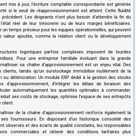
ent mis à jour, l'écriture comptable correspondante est générée
té si le seuil de réapprovisionnement est atteint. Cette fluidité
précédent. Les dirigeants n'ont plus besoin d'attendre la fin du
 l'état réel de leur trésorerie ou de leurs marges bénéficiaires.
e un temps précieux pour les équipes opérationnelles, qui peuvent
e valeur ajoutée, comme la relation client ou le développement
tructures logistiques parfois complexes imposent de lourdes
ndises. Pour une entreprise familiale évoluant dans la grande
t, maîtriser sa chaîne d'approvisionnement est un enjeu vital. Des
s clients, tandis qu'un surstockage immobilise inutilement de la
n ou détérioration. Un module ERP dédié à la gestion des stocks
 d'approvisionnement, d'intégrer les délais de livraison des
calculer automatiquement les quantités optimales à commander.
 réduit ses coûts de stockage, optimise l'espace de ses entrepôts
client.
maîtrise de la chaîne d'approvisionnement renforce également la
à ses fournisseurs. En disposant d'un historique consolidé des
ent observés et des écarts de qualité constatés, les responsables
ions commerciales et obtenir des conditions tarifaires plus