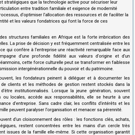
et stratégiques que la technologie active pour sécuriser leur
rticulation entre tradition familiale et exigence de modernité
processus, d'optimiser l'allocation des ressources et de faciliter la
entité et les valeurs fondatrices qui font la force de ces
es structures familiales en Afrique est la forte imbrication des
elles. La prise de décision y est fréquemment centralisée entre les
 ce qui confère à l'entreprise une réactivité remarquable face aux
compagne d'une profonde fidélité aux valeurs d'origine et d'un
anmoins, cette force culturelle peut se transformer en faiblesse
ransmission intergénérationnelle du pouvoir et du patrimoine.
uvent, les fondateurs peinent à déléguer et à documenter les
x de clients et les méthodes de gestion restent stockés dans la
d'être institutionnalisés. Lorsque la jeune génération, souvent
 ou locales, accède aux responsabilités, elle se heurte à une
ce d'entreprise. Sans cadre clair, les conflits d'intérêts et les
ille peuvent paralyser l'organisation et menacer sa pérennité.
vent d'un cloisonnement des rôles : les fonctions clés, achats,
atégiques, restent concentrées entre les mains d'un cercle très
t issues de la famille elle-même. Si cette organisation garantit