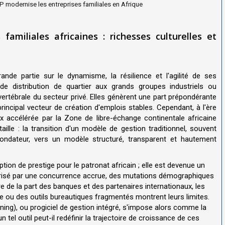
 modernise les entreprises familiales en Afrique
amiliales africaines : richesses culturelles et
nde partie sur le dynamisme, la résilience et l'agilité de ses
de distribution de quartier aux grands groupes industriels ou
vertébrale du secteur privé. Elles génèrent une part prépondérante
 principal vecteur de création d'emplois stables. Cependant, à l'ère
 accélérée par la Zone de libre-échange continentale africaine
ille : la transition d'un modèle de gestion traditionnel, souvent
 fondateur, vers un modèle structuré, transparent et hautement
ption de prestige pour le patronat africain ; elle est devenue un
érisé par une concurrence accrue, des mutations démographiques
e de la part des banques et des partenaires internationaux, les
 ou des outils bureautiques fragmentés montrent leurs limites.
ning), ou progiciel de gestion intégré, s'impose alors comme la
l outil peut-il redéfinir la trajectoire de croissance de ces