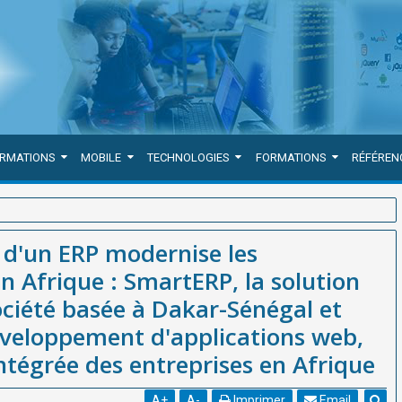
ORMATIONS
MOBILE
TECHNOLOGIES
FORMATIONS
RÉFÉREN
rises familiales en Afrique : SmartERP, la solution phare de
 d'un ERP modernise les
ure agence de développement d'applications web, mobiles et de
en Afrique : SmartERP, la solution
iété basée à Dakar-Sénégal et
éveloppement d'applications web,
ntégrée des entreprises en Afrique
A
+
A
-
Imprimer
Email