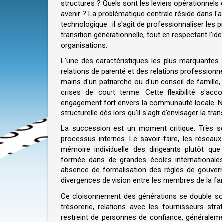
structures ? Quels sont les leviers opérationnels 
avenir ? La problématique centrale réside dans l'a
technologique : il s'agit de professionnaliser les 
transition générationnelle, tout en respectant l'id
organisations.
L'une des caractéristiques les plus marquantes d
relations de parenté et des relations professionn
mains d'un patriarche ou d'un conseil de famille,
crises de court terme. Cette flexibilité s'ac
engagement fort envers la communauté locale. Né
structurelle dès lors qu'il s'agit d'envisager la t
La succession est un moment critique. Très so
processus internes. Le savoir-faire, les réseau
mémoire individuelle des dirigeants plutôt que 
formée dans de grandes écoles internationales
absence de formalisation des règles de gouvernan
divergences de vision entre les membres de la fam
Ce cloisonnement des générations se double sou
trésorerie, relations avec les fournisseurs str
restreint de personnes de confiance, généralemen