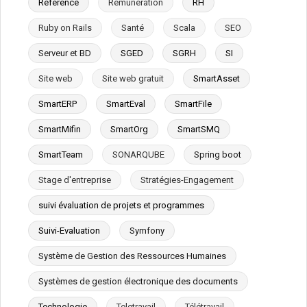
Référence
Rémunération
RH
Ruby on Rails
Santé
Scala
SEO
Serveur et BD
SGED
SGRH
SI
Site web
Site web gratuit
SmartAsset
SmartERP
SmartEval
SmartFile
SmartMifin
SmartOrg
SmartSMQ
SmartTeam
SONARQUBE
Spring boot
Stage d'entreprise
Stratégies-Engagement
suivi évaluation de projets et programmes
Suivi-Evaluation
Symfony
Système de Gestion des Ressources Humaines
Systèmes de gestion électronique des documents
Technologie
Teletravail
Télétravail