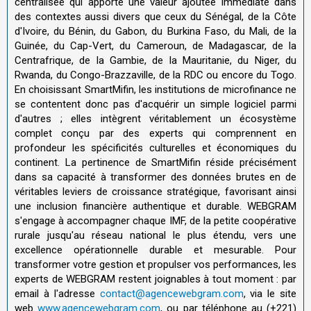
centralisée qui apporte une valeur ajoutée immédiate dans
des contextes aussi divers que ceux du Sénégal, de la Côte
d'Ivoire, du Bénin, du Gabon, du Burkina Faso, du Mali, de la
Guinée, du Cap-Vert, du Cameroun, de Madagascar, de la
Centrafrique, de la Gambie, de la Mauritanie, du Niger, du
Rwanda, du Congo-Brazzaville, de la RDC ou encore du Togo.
En choisissant SmartMifin, les institutions de microfinance ne
se contentent donc pas d'acquérir un simple logiciel parmi
d'autres ; elles intègrent véritablement un écosystème
complet conçu par des experts qui comprennent en
profondeur les spécificités culturelles et économiques du
continent. La pertinence de SmartMifin réside précisément
dans sa capacité à transformer des données brutes en de
véritables leviers de croissance stratégique, favorisant ainsi
une inclusion financière authentique et durable. WEBGRAM
s'engage à accompagner chaque IMF, de la petite coopérative
rurale jusqu'au réseau national le plus étendu, vers une
excellence opérationnelle durable et mesurable. Pour
transformer votre gestion et propulser vos performances, les
experts de WEBGRAM restent joignables à tout moment : par
email à l'adresse
contact@agencewebgram.com
, via le site
web
www.agencewebgram.com
, ou par téléphone au (+221)