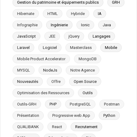
Gestion du patrimoine et équipements publics
GRH
Hibernate
HTML
Hybride
IA
Infographie
Ingénierie
Ionic
Java
JavaScript
JEE
jQuery
Langages
Laravel
Logiciel
Masterclass
Mobile
Mobile Product Accelerator
MongoDB
MYSQL
NodeJs
Notre Agence
Nouveautés
Offre
Open Source
Optimisation des Ressources
Outils
Outils-GRH
PHP
PostgreSQL
Postman
Présentation
Progressive web App
Python
QUALIBANK
React
Recrutement