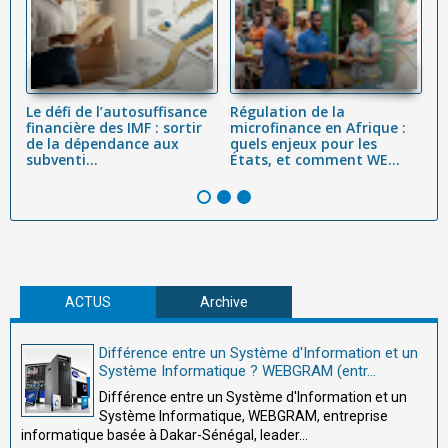
ue
Le défi de l’autosuffisance
Régulation de la
S
financière des IMF : sortir
microfinance en Afrique :
p
é
de la dépendance aux
quels enjeux pour les
e
subventi...
États, et comment WE...
in
ACTUS
Archive
Différence entre un Système d'Information et un
Système Informatique ? WEBGRAM (entr...
Différence entre un Système d'Information et un
Système Informatique, WEBGRAM, entreprise
informatique basée à Dakar-Sénégal, leader...