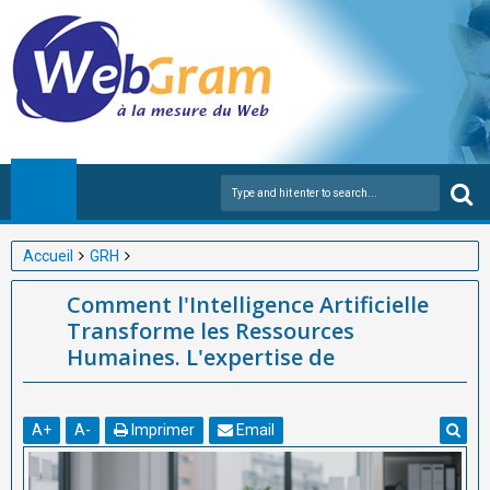
Accueil
GRH
Comment l'Intelligence Artificielle Transforme les Ressources
Comment l'Intelligence Artificielle
Humaines. L'expertise de
Transforme les Ressources
Humaines. L'expertise de
A
+
A
-
Imprimer
Email