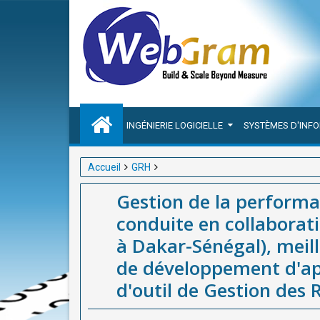
INGÉNIERIE LOGICIELLE
SYSTÈMES D'INF
Accueil
GRH
Gestion de la performance à l'ère post-covid; Une
Gestion de la performa
Dakar-Sénégal), meilleure entreprise(société / age
conduite en collabora
Gestion des Ressources Humaines en Afrique
à Dakar-Sénégal), meill
de développement d'app
d'outil de Gestion des