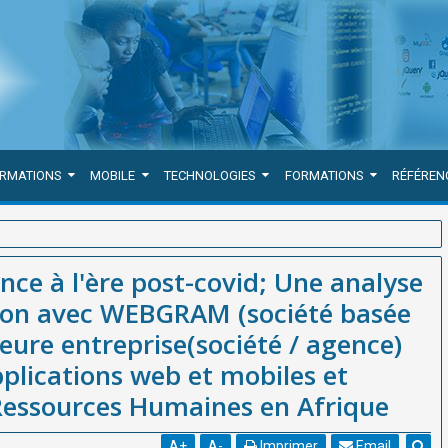
ORMATIONS
MOBILE
TECHNOLOGIES
FORMATIONS
RÉFÉREN
 analyse conduite en collaboration avec WEBGRAM (société basée à
nce à l'ère post-covid; Une analyse
nce) de développement d'applications web et mobiles et d'outil de
tion avec WEBGRAM (société basée
eure entreprise(société / agence)
lications web et mobiles et
 Ressources Humaines en Afrique
A
+
A
-
Imprimer
Email