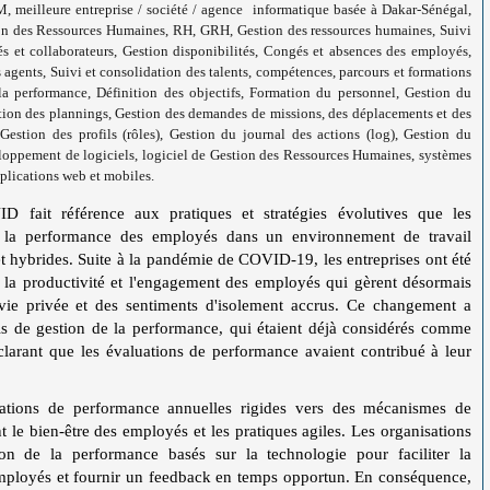
illeure entreprise / société / agence informatique basée à Dakar-Sénégal,
on des Ressources Humaines, RH, GRH, Gestion des ressources humaines, Suivi
és et collaborateurs, Gestion disponibilités, Congés et absences des employés,
s agents, Suivi et consolidation des talents, compétences, parcours et formations
la performance, Définition des objectifs, Formation du personnel, Gestion du
stion des plannings, Gestion des demandes de missions, des déplacements et des
Gestion des profils (rôles), Gestion du journal des actions (log), Gestion du
veloppement de logiciels, logiciel de Gestion des Ressources Humaines, systèmes
plications web et mobiles.
D fait référence aux pratiques et stratégies évolutives que les
er la performance des employés dans un environnement de travail
et hybrides. Suite à la pandémie de COVID-19, les entreprises ont été
ir la productivité et l'engagement des employés qui gèrent désormais
t vie privée et des sentiments d'isolement accrus. Ce changement a
els de gestion de la performance, qui étaient déjà considérés comme
arant que les évaluations de performance avaient contribué à leur
uations de performance annuelles rigides vers des mécanismes de
 le bien-être des employés et les pratiques agiles. Les organisations
on de la performance basés sur la technologie pour faciliter la
employés et fournir un feedback en temps opportun. En conséquence,