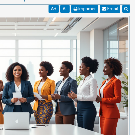
A
+
A
-
Imprimer
Email