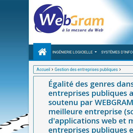
INGÉNIERIE LOGICIELLE
SYSTÈMES D'INF
Accueil
Gestion des entreprises publiques
Égalité des genres dans le leadership de la gestion
Égalité des genres dans
WEBGRAM (société basée à Dakar-Sénégal), meilleur
entreprises publiques 
web et mobiles et de logiciel de Gestion des entrepr
soutenu par WEBGRAM (
meilleure entreprise (
d'applications web et m
entreprises publiques 