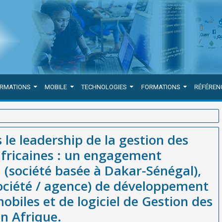
ORMATIONS
MOBILE
TECHNOLOGIES
FORMATIONS
RÉFÉREN
 des entreprises publiques africaines : un engagement soutenu par
 le leadership de la gestion des
e entreprise (société / agence) de développement d'applications
africaines : un engagement
ises publiques en Afrique.
société basée à Dakar-Sénégal),
société / agence) de développement
obiles et de logiciel de Gestion des
en Afrique.