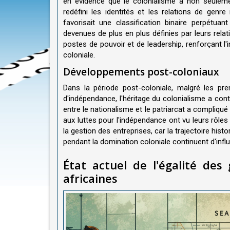
en évidence que le colonialisme a non seuleme
redéfini les identités et les relations de gen
favorisait une classification binaire perpétu
devenues de plus en plus définies par leurs re
postes de pouvoir et de leadership, renforçant l'
coloniale.
Développements post-coloniaux
Dans la période post-coloniale, malgré les p
d'indépendance, l'héritage du colonialisme a conti
entre le nationalisme et le patriarcat a compliq
aux luttes pour l'indépendance ont vu leurs rôles
la gestion des entreprises, car la trajectoire hist
pendant la domination coloniale continuent d'inf
État actuel de l'égalité des
africaines