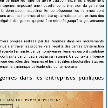
nt perturbé les rôles de genre traditionnels, mais a également
re indigènes, imposant une nouvelle compréhension du genre qui
ant la domination masculine. En conséquence, les femmes sont
lations avec les hommes et ont été systématiquement exclues des
inégalité des genres qui peut être retracée jusqu'à la gouvernance
remiers progrès réalisés par les femmes dans les mouvements
nué à entraver les progrès vers l'égalité des genres. L'interaction
ué l'agenda féministe, car de nombreuses femmes qui ont contribué
 contraints par un cadre patriarcal revigoré. Ce contexte influence
orique des rôles des femmes et les inégalités structurelles établies
luencer la dynamique de leadership contemporaine.
 genres dans les entreprises publiques