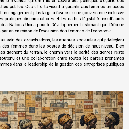
le Rwanda, qui ont mis en œuvre des politiques d'égalité des
hés publics. Ces efforts visent à garantir aux femmes un accès
t un engagement plus large à favoriser une gouvernance inclusive
s pratiques discriminatoires et les cadres législatifs insuffisants
 des Nations Unies pour le Développement estimant que l'Afrique
s par an en raison de l'exclusion des femmes de l'économie.
au sein des organisations, les attentes sociétales qui privilégient
ion des femmes dans les postes de décision de haut niveau. Bien
mes gagnent du terrain, le chemin vers la parité des genres reste
outenu et une collaboration entre toutes les parties prenantes
emmes dans le leadership de la gestion des entreprises publiques