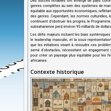
Des succès notables ont émergé de pays comme 
genres complètes au sein des systèmes de marc
équitable aux opportunités économiques, reflétan
des genres. Cependant, les normes culturelles, le
continuent d'obstruer les progrès, le Programme
subsaharienne perd environ 95 milliards de dollar
Les défis majeurs incluent les biais systémiques 
le leadership masculin, et la sous-représentat
que les initiatives visant à résoudre ces problè
semé d'obstacles, nécessitant un engagement s
pour créer un paysage plus équitable pour les f
africaines.
Contexte historique