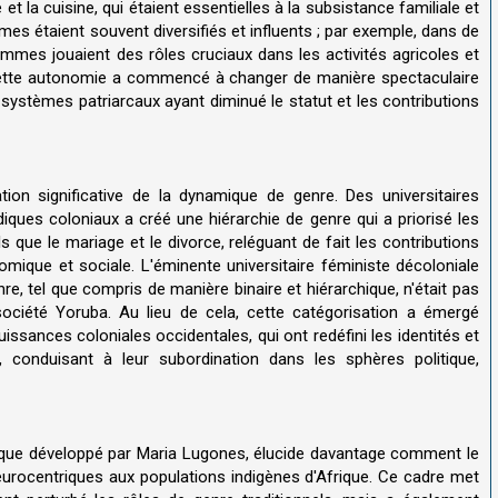
et la cuisine, qui étaient essentielles à la subsistance familiale et
s étaient souvent diversifiés et influents ; par exemple, dans de
mmes jouaient des rôles cruciaux dans les activités agricoles et
 Cette autonomie a commencé à changer de manière spectaculaire
s systèmes patriarcaux ayant diminué le statut et les contributions
ion significative de la dynamique de genre. Des universitaires
iques coloniaux a créé une hiérarchie de genre qui a priorisé les
e le mariage et le divorce, reléguant de fait les contributions
ique et sociale. L'éminente universitaire féministe décoloniale
, tel que compris de manière binaire et hiérarchique, n'était pas
 société Yoruba. Au lieu de cela, cette catégorisation a émergé
issances coloniales occidentales, qui ont redéfini les identités et
conduisant à leur subordination dans les sphères politique,
el que développé par Maria Lugones, élucide davantage comment le
urocentriques aux populations indigènes d'Afrique. Ce cadre met