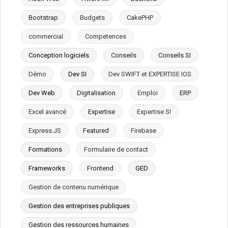
Bootstrap
Budgets
CakePHP
commercial
Competences
Conception logiciels
Conseils
Conseils SI
Démo
Dev SI
Dev SWIFT et EXPERTISE IOS
Dev Web
Digitalisation
Emploi
ERP
Excel avancé
Expertise
Expertise SI
Express.JS
Featured
Firebase
Formations
Formulaire de contact
Frameworks
Frontend
GED
Gestion de contenu numérique
Gestion des entreprises publiques
Gestion des ressources humaines