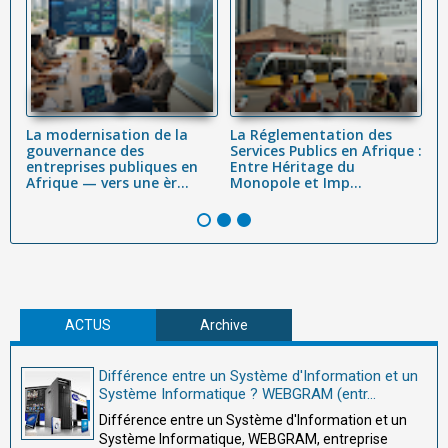
La modernisation de la
La Réglementation des
M
ur
gouvernance des
Services Publics en Afrique :
m
entreprises publiques en
Entre Héritage du
e
Afrique — vers une èr...
Monopole et Imp...
a
W
ACTUS
Archive
Différence entre un Système d'Information et un
Système Informatique ? WEBGRAM (entr...
Différence entre un Système d'Information et un
Système Informatique, WEBGRAM, entreprise