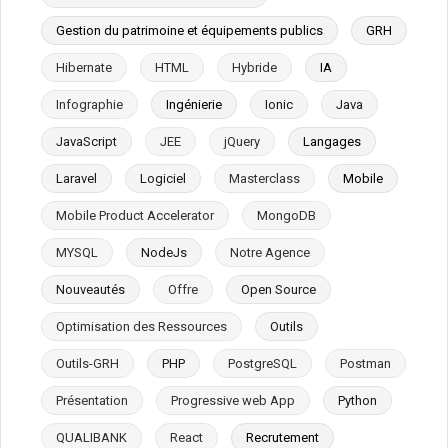
Gestion du patrimoine et équipements publics
GRH
Hibernate
HTML
Hybride
IA
Infographie
Ingénierie
Ionic
Java
JavaScript
JEE
jQuery
Langages
Laravel
Logiciel
Masterclass
Mobile
Mobile Product Accelerator
MongoDB
MYSQL
NodeJs
Notre Agence
Nouveautés
Offre
Open Source
Optimisation des Ressources
Outils
Outils-GRH
PHP
PostgreSQL
Postman
Présentation
Progressive web App
Python
QUALIBANK
React
Recrutement