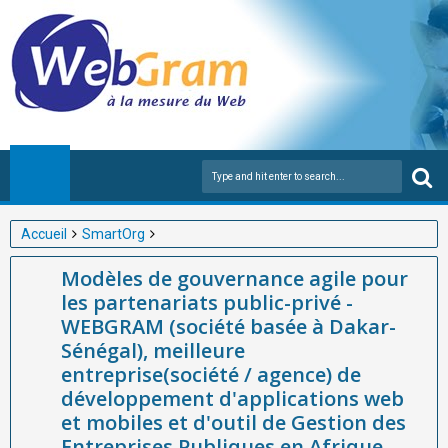
Accueil
SmartOrg
Modèles de gouvernance agile pour les partenariats public-privé
Modèles de gouvernance agile pour
- WEBGRAM (société basée à Dakar-Sénégal), meilleure
les partenariats public-privé -
entreprise(société / agence) de développement d'applications
WEBGRAM (société basée à Dakar-
web et mobiles et d'outil de Gestion des Entreprises Publiques
Sénégal), meilleure
en Afrique, vous explique
entreprise(société / agence) de
développement d'applications web
et mobiles et d'outil de Gestion des
Entreprises Publiques en Afrique,