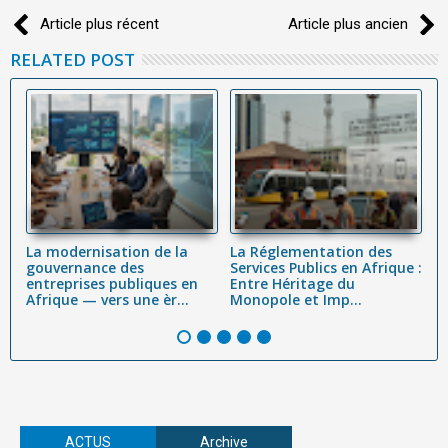
Article plus récent
Article plus ancien
RELATED POST
La modernisation de la
La Réglementation des
M
is
gouvernance des
Services Publics en Afrique :
m
entreprises publiques en
Entre Héritage du
e
Afrique — vers une èr...
Monopole et Imp...
a
W
ACTUS
Archive