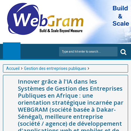
Accueil
Gestion des entreprises publiques
Innover grâce à l'IA dans les Systèmes de Gestion des
Innover grâce à l'IA dans les
Entreprises Publiques en Afrique : une orientation stratégique
Systèmes de Gestion des Entreprises
incarnée par WEBGRAM (société basée à Dakar-Sénégal),
Publiques en Afrique : une
meilleure entreprise (société / agence) de développement
orientation stratégique incarnée par
d'applications web et mobiles et de logiciel de Gestion des
WEBGRAM (société basée à Dakar-
entreprises publiques en Afrique.
Sénégal), meilleure entreprise
(société / agence) de développement
d'applications web et mobiles et de