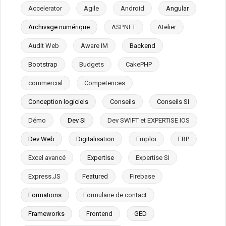
Accelerator
Agile
Android
Angular
Archivage numérique
ASP.NET
Atelier
Audit Web
Aware IM
Backend
Bootstrap
Budgets
CakePHP
commercial
Competences
Conception logiciels
Conseils
Conseils SI
Démo
Dev SI
Dev SWIFT et EXPERTISE IOS
Dev Web
Digitalisation
Emploi
ERP
Excel avancé
Expertise
Expertise SI
Express.JS
Featured
Firebase
Formations
Formulaire de contact
Frameworks
Frontend
GED