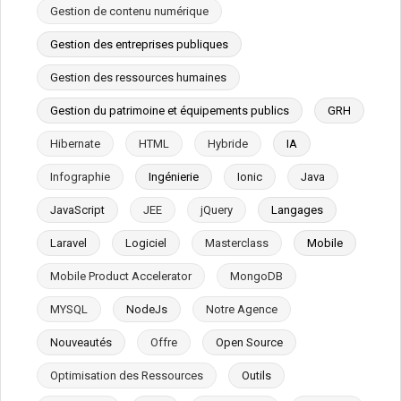
Gestion de contenu numérique
Gestion des entreprises publiques
Gestion des ressources humaines
Gestion du patrimoine et équipements publics
GRH
Hibernate
HTML
Hybride
IA
Infographie
Ingénierie
Ionic
Java
JavaScript
JEE
jQuery
Langages
Laravel
Logiciel
Masterclass
Mobile
Mobile Product Accelerator
MongoDB
MYSQL
NodeJs
Notre Agence
Nouveautés
Offre
Open Source
Optimisation des Ressources
Outils