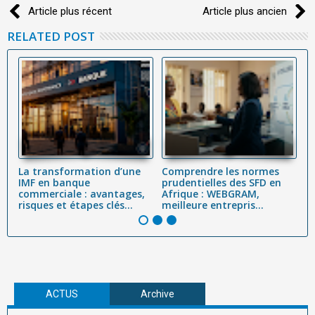
Article plus récent
Article plus ancien
RELATED POST
La transformation d’une
Comprendre les normes
B
IMF en banque
prudentielles des SFD en
r
commerciale : avantages,
Afrique : WEBGRAM,
M
risques et étapes clés...
meilleure entrepris...
S
ACTUS
Archive