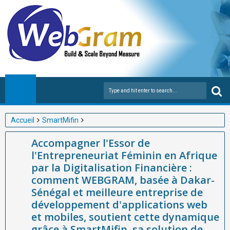
Accueil
SmartMifin
Accompagner l'Essor de l'Entrepreneuriat Féminin en Afrique
Accompagner l'Essor de
par la Digitalisation Financière : comment WEBGRAM, basée à
l'Entrepreneuriat Féminin en Afrique
Dakar-Sénégal et meilleure entreprise de développement
par la Digitalisation Financière :
d'applications web et mobiles, soutient cette dynamique grâce à
comment WEBGRAM, basée à Dakar-
SmartMifin, sa solution de Gestion de la Microfinance en Afrique.
Sénégal et meilleure entreprise de
développement d'applications web
et mobiles, soutient cette dynamique
grâce à SmartMifin, sa solution de