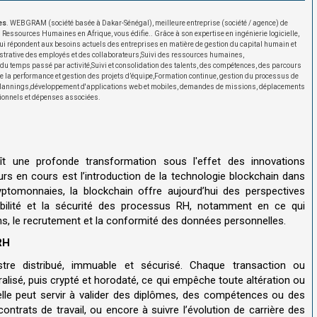
es
. WEBGRAM (société basée à Dakar-Sénégal), meilleure entreprise (société / agence) de
s Ressources Humaines en Afrique, vous édifie.
. Grâce à son expertise en
ingénierie logicielle
,
i répondent aux besoins actuels des entreprises en matière de
gestion du capital humain
et
trative des employés et des collaborateurs,
Suivi des ressources humaines
,
 du
temps passé par activité,
Suivi et consolidation des talents
, des
compétences
, des
parcours
de la performance
et
gestion des projets d’équipe,
Formation continue
,
gestion du processus de
lannings
,développement d'applications web et mobiles,
demandes de missions
,
déplacements
ionnels
et
dépenses associées.
 une profonde transformation sous l'effet des innovations
s en cours est l’introduction de la technologie blockchain dans
yptomonnaies, la blockchain offre aujourd’hui des perspectives
açabilité et la sécurité des processus RH, notamment en ce qui
ions, le recrutement et la conformité des données personnelles.
RH
tre distribué, immuable et sécurisé. Chaque transaction ou
ralisé, puis crypté et horodaté, ce qui empêche toute altération ou
 elle peut servir à valider des diplômes, des compétences ou des
ontrats de travail, ou encore à suivre l’évolution de carrière des