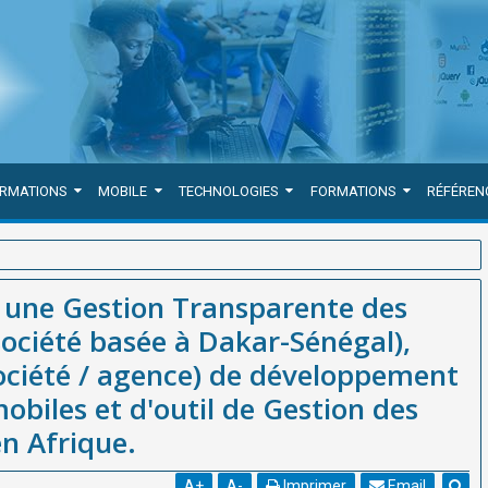
ORMATIONS
MOBILE
TECHNOLOGIES
FORMATIONS
RÉFÉREN
des Carrières. WEBGRAM (société basée à Dakar-Sénégal), meilleure
s une Gestion Transparente des
pplications web et mobiles et d'outil de Gestion des Ressources
ociété basée à Dakar-Sénégal),
société / agence) de développement
obiles et d'outil de Gestion des
n Afrique.
A
+
A
-
Imprimer
Email