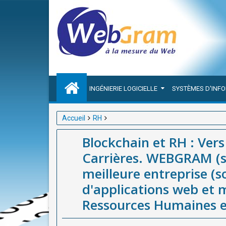
INGÉNIERIE LOGICIELLE
SYSTÈMES D'INF
Accueil
RH
Blockchain et RH : Vers une Gestion Transparente 
Blockchain et RH : Ver
entreprise (société / agence) de développement d'a
Carrières. WEBGRAM (s
Humaines en Afrique.
meilleure entreprise (
d'applications web et m
Ressources Humaines e