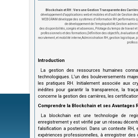
Blockchain et RH : Vers une Gestion Transparente des Carrièr
développement d'applications web et mobiles et d'outil de Gestion de
WEBGRAM développe des
systèmes d’information RH
performants qu
de
développement de l’employabilité,
Gestion adminis
des
disponibilités
,
congés
et
absences,
Pilotage du temps de travail
et
professionnels
et des
formations,
Définition des objectifs
,
évaluation 
recrutement
, et
mobilité interne,
Administration RH
,
gestion logistique
,
p
profess
Introduction
La gestion des ressources humaines connaît
technologiques. L’un des bouleversements majeur
les pratiques RH. Initialement associée aux cr
inédites pour garantir la transparence, la tr
concerne la gestion des carrières, les certificat
Comprendre la Blockchain et ses Avantages 
La blockchain est une technologie de regis
enregistrement y est vérifié par un réseau décent
falsification a posteriori. Dans un contexte RH,
expériences professionnelles, à enregistrer des c