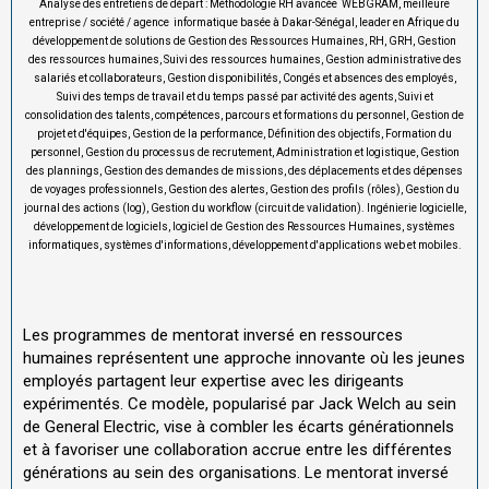
Analyse des entretiens de départ : Méthodologie RH avancée
WEBGRAM, meilleure
entreprise / société / agence informatique basée à Dakar-Sénégal, leader en Afrique du
développement de solutions de Gestion des Ressources Humaines, RH, GRH, Gestion
des ressources humaines, Suivi des ressources humaines, Gestion administrative des
salariés et collaborateurs, Gestion disponibilités, Congés et absences des employés,
Suivi des temps de travail et du temps passé par activité des agents, Suivi et
consolidation des talents, compétences, parcours et formations du personnel, Gestion de
projet et d'équipes, Gestion de la performance, Définition des objectifs, Formation du
personnel, Gestion du processus de recrutement, Administration et logistique, Gestion
des plannings, Gestion des demandes de missions, des déplacements et des dépenses
de voyages professionnels, Gestion des alertes, Gestion des profils (rôles), Gestion du
journal des actions (log), Gestion du workflow (circuit de validation). Ingénierie logicielle,
développement de logiciels, logiciel de Gestion des Ressources Humaines, systèmes
informatiques, systèmes d'informations, développement d'applications web et mobiles.
Les programmes de mentorat inversé en ressources
humaines représentent une approche innovante où les jeunes
employés partagent leur expertise avec les dirigeants
expérimentés. Ce modèle, popularisé par Jack Welch au sein
de General Electric, vise à combler les écarts générationnels
et à favoriser une collaboration accrue entre les différentes
générations au sein des organisations. Le mentorat inversé