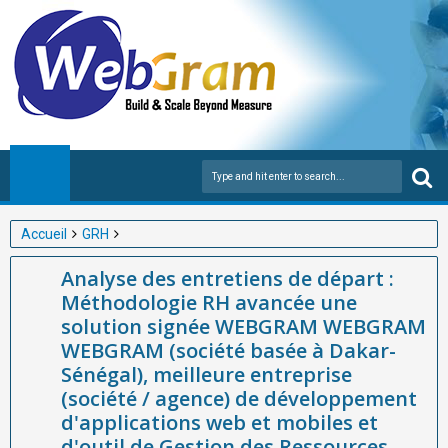
Accueil
GRH
Analyse des entretiens de départ : Méthodologie RH avancée
Analyse des entretiens de départ :
une solution signée WEBGRAM WEBGRAM WEBGRAM (société
Méthodologie RH avancée une
basée à Dakar-Sénégal), meilleure entreprise (société / agence)
solution signée WEBGRAM WEBGRAM
de développement d'applications web et mobiles et d'outil de
WEBGRAM (société basée à Dakar-
Gestion des Ressources Humaines en Afrique
Sénégal), meilleure entreprise
(société / agence) de développement
d'applications web et mobiles et
d'outil de Gestion des Ressources