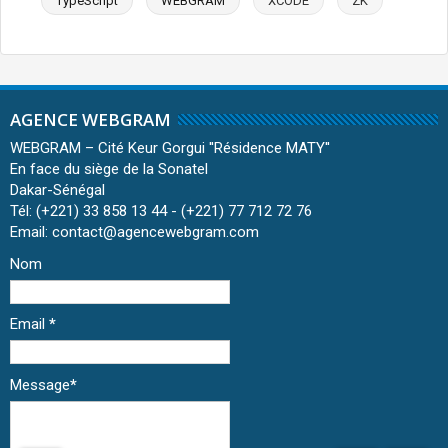
TypeScript
WEBGRAM
XCODE
ZK
AGENCE WEBGRAM
WEBGRAM – Cité Keur Gorgui ''Résidence MATY''
En face du siège de la Sonatel
Dakar-Sénégal
Tél: (+221) 33 858 13 44 - (+221) 77 712 72 76
Email: contact@agencewebgram.com
Nom
Email
*
Message
*