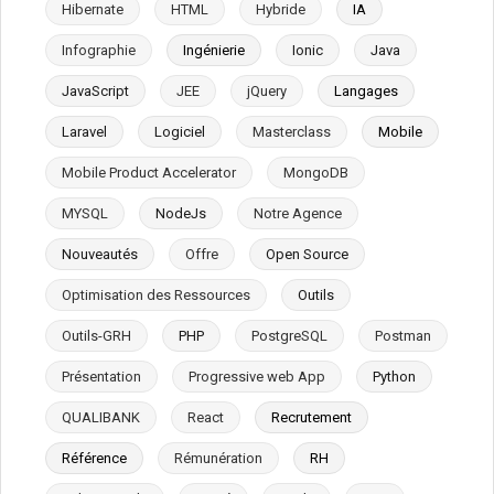
Hibernate
HTML
Hybride
IA
Infographie
Ingénierie
Ionic
Java
JavaScript
JEE
jQuery
Langages
Laravel
Logiciel
Masterclass
Mobile
Mobile Product Accelerator
MongoDB
MYSQL
NodeJs
Notre Agence
Nouveautés
Offre
Open Source
Optimisation des Ressources
Outils
Outils-GRH
PHP
PostgreSQL
Postman
Présentation
Progressive web App
Python
QUALIBANK
React
Recrutement
Référence
Rémunération
RH