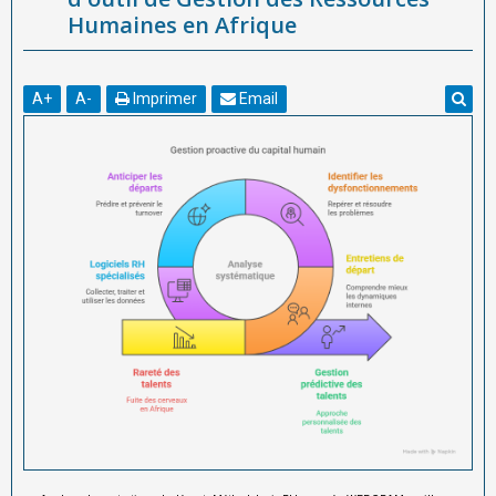
Humaines en Afrique
A
+
A
-
Imprimer
Email