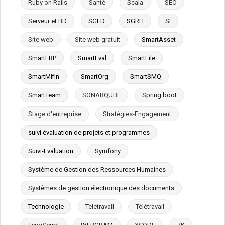
Ruby on Rails
Santé
Scala
SEO
Serveur et BD
SGED
SGRH
SI
Site web
Site web gratuit
SmartAsset
SmartERP
SmartEval
SmartFile
SmartMifin
SmartOrg
SmartSMQ
SmartTeam
SONARQUBE
Spring boot
Stage d'entreprise
Stratégies-Engagement
suivi évaluation de projets et programmes
Suivi-Evaluation
Symfony
Système de Gestion des Ressources Humaines
Systèmes de gestion électronique des documents
Technologie
Teletravail
Télétravail