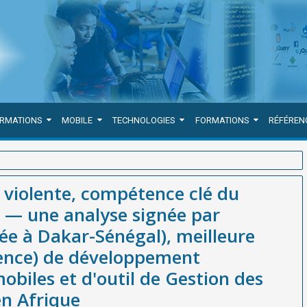
ORMATIONS
MOBILE
TECHNOLOGIES
FORMATIONS
RÉFÉREN
 du management moderne — une analyse signée par WEBGRAM
violente, compétence clé du
ise(société / agence) de développement d'applications web et
 une analyse signée par
ines en Afrique
e à Dakar-Sénégal), meilleure
gence) de développement
obiles et d'outil de Gestion des
n Afrique