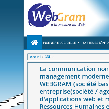
INGÉNIERIE LOGICIELLE
SYSTÈMES D'INF
Accueil
GRH
La communication non violente, compétence clé
La communication non 
(société basée à Dakar-Sénégal), meilleure entrepr
management moderne —
mobiles et d'outil de Gestion des Ressources Huma
WEBGRAM (société basé
entreprise(société / a
d'applications web et m
Ressources Humaines e