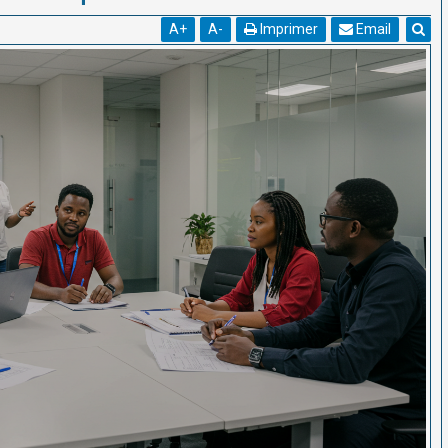
A
+
A
-
Imprimer
Email