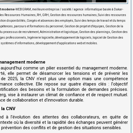
nt moderne
-WEBGRAM, meilleure entreprise / société / agence informatique basée à Dakar-
n des Ressources Humaines, RH, GRH, Gestion des ressources humaines, Suivi des ressources
tion disponibilités, Congés et absences des employés, Suivi des temps de travail et du temps
mpétences, parcours et formations du personnel, Gestion de projet et d'équipes, Gestion de la
 du processus de recrutement, Administration et logistique, Gestion des plannings, Gestion des
professionnels, Ingénierie logicielle, développement de logiciels, logiciel de Gestion des
ystèmes d'informations, développement d'applications web et mobiles.
du management moderne
aujourd'hui comme un pilier essentiel du management moderne.
arté, elle permet de désamorcer les tensions et de prévenir les
r de 2025, la CNV n'est plus une option mais une compétence
mance collective. Elle repose sur quatre étapes clés : l'objectif
entification des besoins et la formulation de demandes précises.
g, vise à instaurer un climat de confiance et de respect mutuel.
ce de collaboration et d'innovation durable.
r la CNV
 à l'évolution des attentes des collaborateurs, en quête de
texte où la diversité et la rapidité des échanges peuvent générer
prévention des conflits et de gestion des situations sensibles.