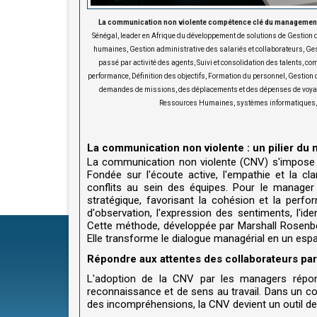
La communication non violente compétence clé du manageme
Sénégal, leader en Afrique du développement de solutions de Gestio
humaines, Gestion administrative des salariés et collaborateurs, Ges
passé par activité des agents, Suivi et consolidation des talents, co
performance, Définition des objectifs, Formation du personnel, Gestion
demandes de missions, des déplacements et des dépenses de voyages 
Ressources Humaines, systèmes informatiques, s
La communication non violente : un pilier 
La communication non violente (CNV) s'impose 
Fondée sur l'écoute active, l'empathie et la cl
conflits au sein des équipes. Pour le manage
stratégique, favorisant la cohésion et la perfor
d'observation, l'expression des sentiments, l'id
Cette méthode, développée par Marshall Rosenber
Elle transforme le dialogue managérial en un espa
Répondre aux attentes des collaborateurs pa
L'adoption de la CNV par les managers répond
reconnaissance et de sens au travail. Dans un con
des incompréhensions, la CNV devient un outil de 