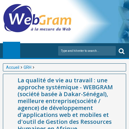
Accueil
GRH
La qualité de vie au travail : une approche systémique -
La qualité de vie au travail : une
WEBGRAM (société basée à Dakar-Sénégal), meilleure
approche systémique - WEBGRAM
entreprise(société / agence) de développement d'applications
(société basée à Dakar-Sénégal),
web et mobiles et d'outil de Gestion des Ressources
meilleure entreprise(société /
Humaines en Afrique
agence) de développement
d'applications web et mobiles et
d'outil de Gestion des Ressources
Humaines en Afrique