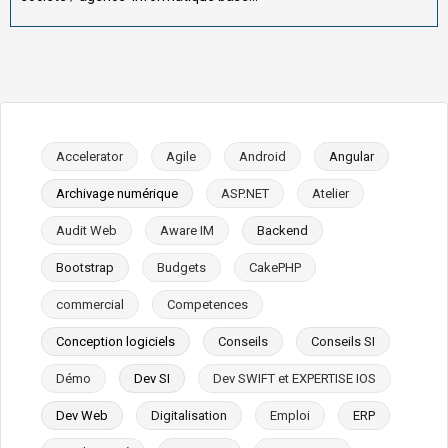
Accelerator
Agile
Android
Angular
Archivage numérique
ASP.NET
Atelier
Audit Web
Aware IM
Backend
Bootstrap
Budgets
CakePHP
commercial
Competences
Conception logiciels
Conseils
Conseils SI
Démo
Dev SI
Dev SWIFT et EXPERTISE IOS
Dev Web
Digitalisation
Emploi
ERP