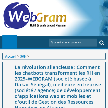
Accueil
GRH
La révolution silencieuse : Comment les chatbots transforment
La révolution silencieuse : Comment
les RH en 2025–WEBGRAM (société basée à Dakar-Sénégal),
les chatbots transforment les RH en
meilleure entreprise (société / agence) de développement
2025–WEBGRAM (société basée à
d'applications web et mobiles et d'outil de Gestion des
Dakar-Sénégal), meilleure entreprise
Ressources Humaines en Afrique
(société / agence) de développement
d'applications web et mobiles et
d'outil de Gestion des Ressources
Humaines en Afrique