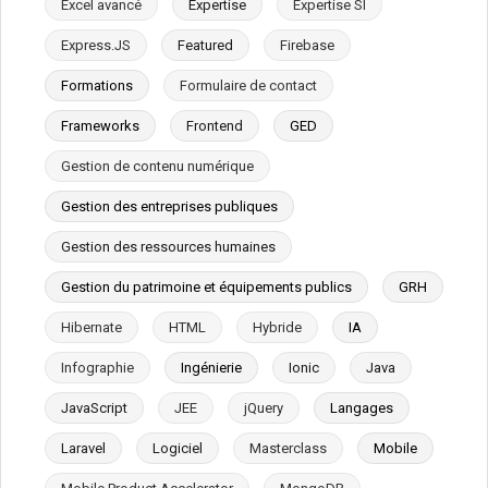
Excel avancé
Expertise
Expertise SI
Express.JS
Featured
Firebase
Formations
Formulaire de contact
Frameworks
Frontend
GED
Gestion de contenu numérique
Gestion des entreprises publiques
Gestion des ressources humaines
Gestion du patrimoine et équipements publics
GRH
Hibernate
HTML
Hybride
IA
Infographie
Ingénierie
Ionic
Java
JavaScript
JEE
jQuery
Langages
Laravel
Logiciel
Masterclass
Mobile