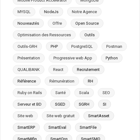
Mobile Product Accelerator
MongoDB
MYSQL
NodeJs
Notre Agence
Nouveautés
Offre
Open Source
Optimisation des Ressources
Outils
Outils-GRH
PHP
PostgreSQL
Postman
Présentation
Progressive web App
Python
QUALIBANK
React
Recrutement
Référence
Rémunération
RH
Ruby on Rails
Santé
Scala
SEO
Serveur et BD
SGED
SGRH
SI
Site web
Site web gratuit
SmartAsset
SmartERP
SmartEval
SmartFile
SmartMifin
SmartOrg
SmartSMQ