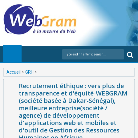
Accueil
GRH
Recrutement éthique : vers plus de transparence et d'équité-
Recrutement éthique : vers plus de
WEBGRAM (société basée à Dakar-Sénégal), meilleure
transparence et d'équité-WEBGRAM
entreprise(société / agence) de développement d'applications
(société basée à Dakar-Sénégal),
web et mobiles et d'outil de Gestion des Ressources
meilleure entreprise(société /
Humaines en Afrique
agence) de développement
d'applications web et mobiles et
d'outil de Gestion des Ressources
Humaines en Afrique