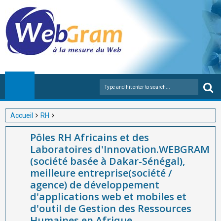
Accueil
RH
Pôles RH Africains et des Laboratoires d'Innovation.WEBGRAM
Pôles RH Africains et des
(société basée à Dakar-Sénégal), meilleure entreprise(société /
Laboratoires d'Innovation.WEBGRAM
agence) de développement d'applications web et mobiles et
(société basée à Dakar-Sénégal),
d'outil de Gestion des Ressources Humaines en Afrique.
meilleure entreprise(société /
agence) de développement
d'applications web et mobiles et
d'outil de Gestion des Ressources
Humaines en Afrique.