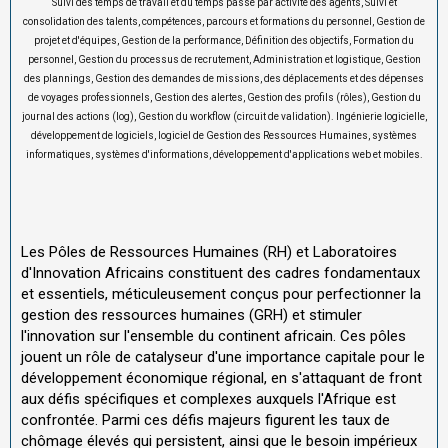
Suivi des temps de travail et du temps passé par activité des agents, Suivi et
consolidation des talents, compétences, parcours et formations du personnel, Gestion de
projet et d'équipes, Gestion de la performance, Définition des objectifs, Formation du
personnel, Gestion du processus de recrutement, Administration et logistique, Gestion
des plannings, Gestion des demandes de missions, des déplacements et des dépenses
de voyages professionnels, Gestion des alertes, Gestion des profils (rôles), Gestion du
journal des actions (log), Gestion du workflow (circuit de validation). Ingénierie logicielle,
développement de logiciels, logiciel de Gestion des Ressources Humaines, systèmes
informatiques, systèmes d'informations, développement d'applications web et mobiles.
Les Pôles de Ressources Humaines (RH) et Laboratoires
d'Innovation Africains constituent des cadres fondamentaux
et essentiels, méticuleusement conçus pour perfectionner la
gestion des ressources humaines (GRH) et stimuler
l'innovation sur l'ensemble du continent africain. Ces pôles
jouent un rôle de catalyseur d'une importance capitale pour le
développement économique régional, en s'attaquant de front
aux défis spécifiques et complexes auxquels l'Afrique est
confrontée. Parmi ces défis majeurs figurent les taux de
chômage élevés qui persistent, ainsi que le besoin impérieux