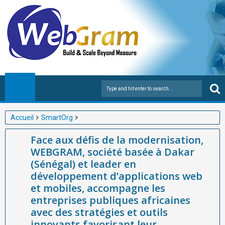
Accueil
SmartOrg
Face aux défis de la modernisation, WEBGRAM, société basée à
Face aux défis de la modernisation,
Dakar (Sénégal) et leader en développement d’applications web
WEBGRAM, société basée à Dakar
et mobiles, accompagne les entreprises publiques africaines
(Sénégal) et leader en
avec des stratégies et outils innovants favorisant leur
développement d’applications web
transformation numérique et leur efficacité opérationnelle.
et mobiles, accompagne les
entreprises publiques africaines
avec des stratégies et outils
innovants favorisant leur