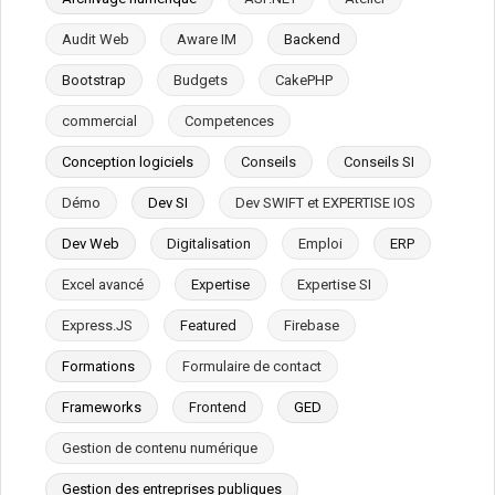
Audit Web
Aware IM
Backend
Bootstrap
Budgets
CakePHP
commercial
Competences
Conception logiciels
Conseils
Conseils SI
Démo
Dev SI
Dev SWIFT et EXPERTISE IOS
Dev Web
Digitalisation
Emploi
ERP
Excel avancé
Expertise
Expertise SI
Express.JS
Featured
Firebase
Formations
Formulaire de contact
Frameworks
Frontend
GED
Gestion de contenu numérique
Gestion des entreprises publiques