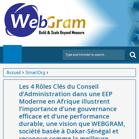
Accueil
SmartOrg
Les 4 Rôles Clés du Conseil d’Administration dans une EEP
Les 4 Rôles Clés du Conseil
Moderne en Afrique illustrent l’importance d’une gouvernance
d’Administration dans une EEP
efficace et d’une performance durable, une vision que
Moderne en Afrique illustrent
WEBGRAM, société basée à Dakar-Sénégal et reconnue comme
l’importance d’une gouvernance
la meilleure entreprise de développement d’applications web et
efficace et d’une performance
mobiles ainsi que de gestion des entreprises publiques en
durable, une vision que WEBGRAM,
Afrique avec SmartOrg, met pleinement en œuvre à travers ses
société basée à Dakar-Sénégal et
reconnue comme la meilleure
solutions innovantes.