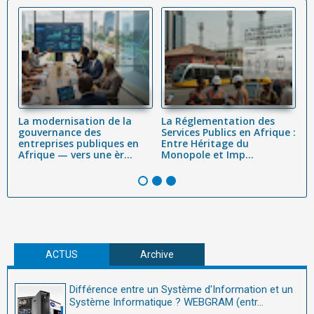
La modernisation de la
La Réglementation des
M
ur
gouvernance des
Services Publics en Afrique :
m
entreprises publiques en
Entre Héritage du
e
Afrique — vers une èr...
Monopole et Imp...
a
W
ACTUS
Archive
Différence entre un Système d'Information et un
Système Informatique ? WEBGRAM (entr...