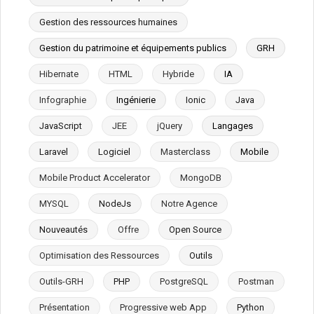
Gestion des ressources humaines
Gestion du patrimoine et équipements publics
GRH
Hibernate
HTML
Hybride
IA
Infographie
Ingénierie
Ionic
Java
JavaScript
JEE
jQuery
Langages
Laravel
Logiciel
Masterclass
Mobile
Mobile Product Accelerator
MongoDB
MYSQL
NodeJs
Notre Agence
Nouveautés
Offre
Open Source
Optimisation des Ressources
Outils
Outils-GRH
PHP
PostgreSQL
Postman
Présentation
Progressive web App
Python