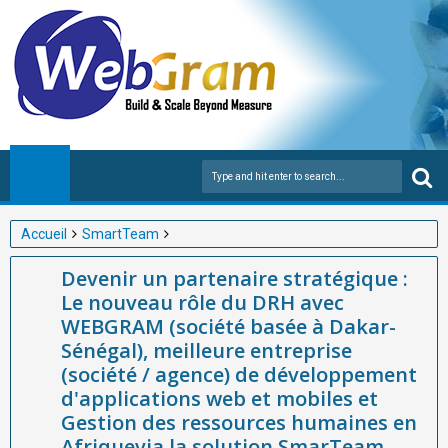
Accueil
SmartTeam
Devenir un partenaire stratégique : Le nouveau rôle du DRH avec
Devenir un partenaire stratégique :
WEBGRAM (société basée à Dakar-Sénégal), meilleure
Le nouveau rôle du DRH avec
entreprise (société / agence) de développement d'applications
WEBGRAM (société basée à Dakar-
web et mobiles et Gestion des ressources humaines en
Sénégal), meilleure entreprise
Afriquevia la solution SmarTeam
(société / agence) de développement
d'applications web et mobiles et
Gestion des ressources humaines en
Afriquevia la solution SmarTeam