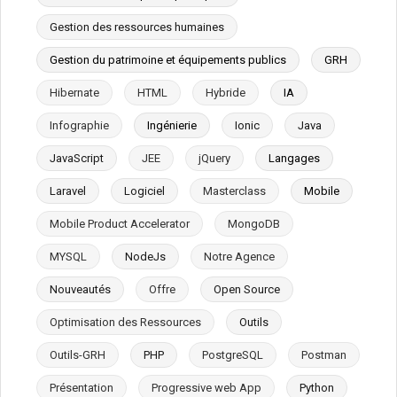
Gestion des ressources humaines
Gestion du patrimoine et équipements publics
GRH
Hibernate
HTML
Hybride
IA
Infographie
Ingénierie
Ionic
Java
JavaScript
JEE
jQuery
Langages
Laravel
Logiciel
Masterclass
Mobile
Mobile Product Accelerator
MongoDB
MYSQL
NodeJs
Notre Agence
Nouveautés
Offre
Open Source
Optimisation des Ressources
Outils
Outils-GRH
PHP
PostgreSQL
Postman
Présentation
Progressive web App
Python