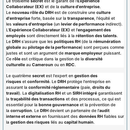
Le troisième
secret
est le garant de l'
Expérience
Collaborateur (EX)
et de la
culture d'entreprise
.
Le
nouveau rôle du DRH
est de construire une
culture
d'entreprise
forte, basée sur la
transparence
, l'équité et
les
valeurs d'entreprise
(un
levier de performance
indirect).
L'
Expérience Collaborateur (EX)
et l'
engagement des
employés
sont directement liés à la
rétention des talents
.
Le
DRH
s'assure que les
politiques RH
(de la
rémunération
globale
au
pilotage de la performance
) sont perçues comme
justes et sont un argument de
marque employeur
puissant.
Ce
rôle
est critique dans la gestion de la
diversité
culturelle
au
Cameroun
ou en
RDC
.
Le quatrième
secret
est l'expert en
gestion des
risques
et
conformité
. Le
DRH
protège l'entreprise en
assurant la
conformité réglementaire
(paie,
droits du
travail
). La
digitalisation RH
et un
SIRH intégré
garantissent
la
traçabilité des transactions
et des processus, ce qui est
essentiel pour la
bonne gouvernance
et la prévention de
la
corruption
. Le
DRH
devient un partenaire de l'
audit
interne et externe
en fournissant des
données RH
fiables sur
la
gestion des risques
liés au
capital humain
.