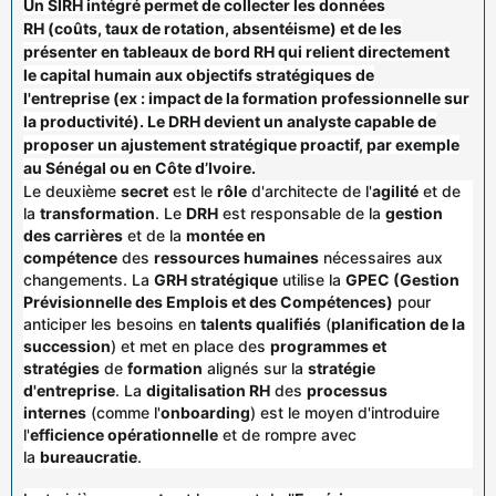
Un
SIRH intégré
permet de collecter les
données
RH
(coûts,
taux de rotation
,
absentéisme
) et de les
présenter en
tableaux de bord RH
qui relient directement
le
capital humain
aux
objectifs stratégiques de
l'entreprise
(ex :
impact
de la
formation professionnelle
sur
la productivité). Le
DRH
devient un analyste capable de
proposer un
ajustement stratégique
proactif, par exemple
au
Sénégal
ou en
Côte d’Ivoire
.
Le deuxième
secret
est le
rôle
d'architecte de l'
agilité
et de
la
transformation
. Le
DRH
est responsable de la
gestion
des carrières
et de la
montée en
compétence
des
ressources humaines
nécessaires aux
changements. La
GRH stratégique
utilise la
GPEC (Gestion
Prévisionnelle des Emplois et des Compétences)
pour
anticiper les besoins en
talents qualifiés
(
planification de la
succession
) et met en place des
programmes et
stratégies
de
formation
alignés sur la
stratégie
d'entreprise
. La
digitalisation RH
des
processus
internes
(comme l'
onboarding
) est le moyen d'introduire
l'
efficience opérationnelle
et de rompre avec
la
bureaucratie
.