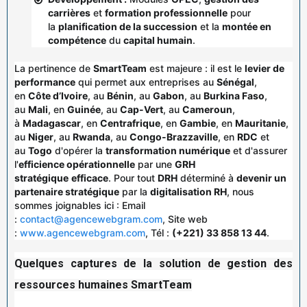
carrières
et
formation professionnelle
pour
la
planification de la succession
et la
montée en
compétence
du
capital humain
.
La pertinence de
SmartTeam
est majeure : il est le
levier de
performance
qui permet aux entreprises au
Sénégal
,
en
Côte d’Ivoire
, au
Bénin
, au
Gabon
, au
Burkina Faso
,
au
Mali
, en
Guinée
, au
Cap-Vert
, au
Cameroun
,
à
Madagascar
, en
Centrafrique
, en
Gambie
, en
Mauritanie
,
au
Niger
, au
Rwanda
, au
Congo-Brazzaville
, en
RDC
et
au
Togo
d'opérer la
transformation numérique
et d'assurer
l'
efficience opérationnelle
par une
GRH
stratégique
efficace
. Pour tout
DRH
déterminé à
devenir un
partenaire stratégique
par la
digitalisation RH
, nous
sommes joignables ici : Email
:
contact@agencewebgram.com
, Site web
:
www.agencewebgram.com
, Tél :
(+221) 33 858 13 44
.
Quelques captures de la solution de gestion des
ressources humaines
SmartTeam