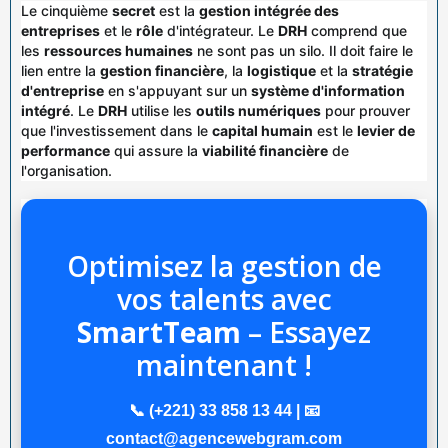
Le cinquième
secret
est la
gestion intégrée des
entreprises
et le
rôle
d'intégrateur. Le
DRH
comprend que
les
ressources humaines
ne sont pas un silo. Il doit faire le
lien entre la
gestion financière
, la
logistique
et la
stratégie
d'entreprise
en s'appuyant sur un
système d'information
intégré
. Le
DRH
utilise les
outils numériques
pour prouver
que l'investissement dans le
capital humain
est le
levier de
performance
qui assure la
viabilité financière
de
l'organisation.
Optimisez la gestion de
vos talents avec
SmartTeam
– Essayez
maintenant !
📞 (+221) 33 858 13 44 | 📧
contact@agencewebgram.com