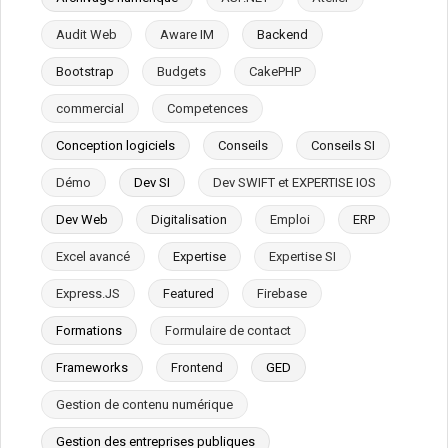
Audit Web
Aware IM
Backend
Bootstrap
Budgets
CakePHP
commercial
Competences
Conception logiciels
Conseils
Conseils SI
Démo
Dev SI
Dev SWIFT et EXPERTISE IOS
Dev Web
Digitalisation
Emploi
ERP
Excel avancé
Expertise
Expertise SI
Express.JS
Featured
Firebase
Formations
Formulaire de contact
Frameworks
Frontend
GED
Gestion de contenu numérique
Gestion des entreprises publiques