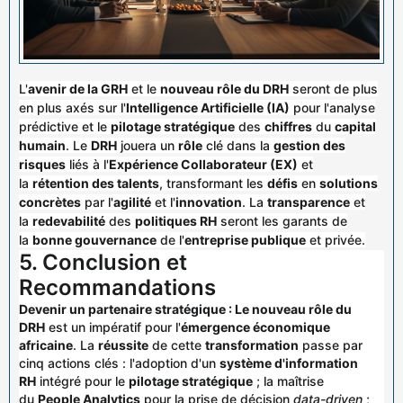
L'
avenir de la GRH
et le
nouveau rôle du DRH
seront de plus
en plus axés sur l'
Intelligence Artificielle (IA)
pour l'analyse
prédictive et le
pilotage stratégique
des
chiffres
du
capital
humain
. Le
DRH
jouera un
rôle
clé dans la
gestion des
risques
liés à l'
Expérience Collaborateur (EX)
et
la
rétention des talents
, transformant les
défis
en
solutions
concrètes
par l'
agilité
et l'
innovation
. La
transparence
et
la
redevabilité
des
politiques RH
seront les garants de
la
bonne gouvernance
de l'
entreprise publique
et privée.
5. Conclusion et
Recommandations
Devenir un partenaire stratégique : Le nouveau rôle du
DRH
est un impératif pour l'
émergence économique
africaine
. La
réussite
de cette
transformation
passe par
cinq actions clés : l'adoption d'un
système d'information
RH
intégré pour le
pilotage stratégique
; la maîtrise
du
People Analytics
pour la prise de décision
data-driven
;