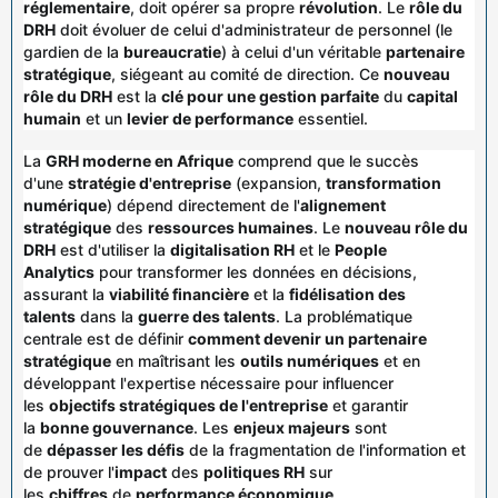
réglementaire
, doit opérer sa propre
révolution
. Le
rôle du
DRH
doit évoluer de celui d'administrateur de personnel (le
gardien de la
bureaucratie
) à celui d'un véritable
partenaire
stratégique
, siégeant au comité de direction. Ce
nouveau
rôle du DRH
est la
clé pour une gestion parfaite
du
capital
humain
et un
levier de performance
essentiel.
La
GRH moderne en Afrique
comprend que le succès
d'une
stratégie d'entreprise
(expansion,
transformation
numérique
) dépend directement de l'
alignement
stratégique
des
ressources humaines
. Le
nouveau rôle du
DRH
est d'utiliser la
digitalisation RH
et le
People
Analytics
pour transformer les données en décisions,
assurant la
viabilité financière
et la
fidélisation des
talents
dans la
guerre des talents
. La problématique
centrale est de définir
comment devenir un partenaire
stratégique
en maîtrisant les
outils numériques
et en
développant l'expertise nécessaire pour influencer
les
objectifs stratégiques de l'entreprise
et garantir
la
bonne gouvernance
. Les
enjeux majeurs
sont
de
dépasser les défis
de la fragmentation de l'information et
de prouver l'
impact
des
politiques RH
sur
les
chiffres
de
performance économique
.