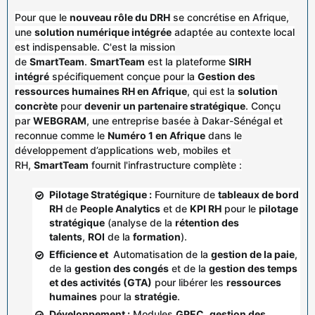
Pour que le
nouveau rôle du DRH
se concrétise en Afrique,
une
solution numérique intégrée
adaptée au contexte local
est indispensable. C'est la mission
de
SmartTeam
.
SmartTeam
est la plateforme
SIRH
intégré
spécifiquement conçue pour la
Gestion des
ressources humaines RH en Afrique
, qui est la
solution
concrète
pour
devenir un partenaire stratégique
. Conçu
par
WEBGRAM
, une entreprise basée à Dakar-Sénégal et
reconnue comme le
Numéro 1 en Afrique
dans le
développement d’applications web, mobiles et
RH,
SmartTeam
fournit l'infrastructure complète :
Pilotage Stratégique :
Fourniture de
tableaux de bord
RH
de
People Analytics
et de
KPI RH
pour le
pilotage
stratégique
(analyse de la
rétention des
talents
,
ROI
de la
formation
).
Efficience et
Automatisation de la
gestion de la paie
,
de la
gestion des congés
et de la
gestion des temps
et des activités (GTA)
pour libérer les
ressources
humaines
pour la
stratégie
.
Développement :
Modules
GPEC
,
gestion des