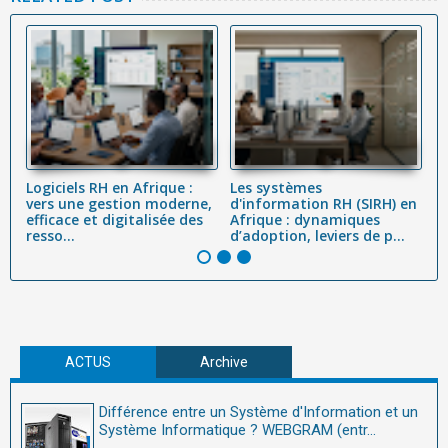
Logiciels RH en Afrique :
Les systèmes
L
vers une gestion moderne,
d'information RH (SIRH) en
R
efficace et digitalisée des
Afrique : dynamiques
c
resso...
d’adoption, leviers de p...
Co
ACTUS
Archive
Différence entre un Système d'Information et un
Système Informatique ? WEBGRAM (entr...