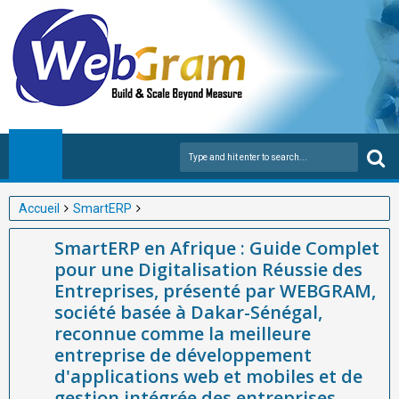
Accueil
SmartERP
SmartERP en Afrique : Guide Complet pour une Digitalisation
SmartERP en Afrique : Guide Complet
Réussie des Entreprises, présenté par WEBGRAM, société basée
pour une Digitalisation Réussie des
à Dakar-Sénégal, reconnue comme la meilleure entreprise de
Entreprises, présenté par WEBGRAM,
développement d'applications web et mobiles et de gestion
société basée à Dakar-Sénégal,
intégrée des entreprises (ERP) avec SmartERP.
reconnue comme la meilleure
entreprise de développement
d'applications web et mobiles et de
gestion intégrée des entreprises