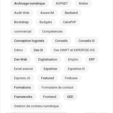
Archivage numérique
ASP.NET
Atelier
Audit Web
Aware IM
Backend
Bootstrap
Budgets
CakePHP
commercial
Competences
Conception logiciels
Conseils
Conseils SI
Démo
Dev SI
Dev SWIFT et EXPERTISE IOS
Dev Web
Digitalisation
Emploi
ERP
Excel avancé
Expertise
Expertise SI
Express.JS
Featured
Firebase
Formations
Formulaire de contact
Frameworks
Frontend
GED
Gestion de contenu numérique