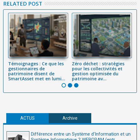
RELATED POST
Témoignages : Ce que les
Zéro déchet : stratégies
L'
 :
gestionnaires de
pour les collectivités et
Dé
,
patrimoine disent de
gestion optimisée du
Cy
SmartAsset met en lumi...
patrimoine av...
(C
ACTUS
Archive
Différence entre un Système d'Information et un
Système Informatique ? WEBGRAM (entr...