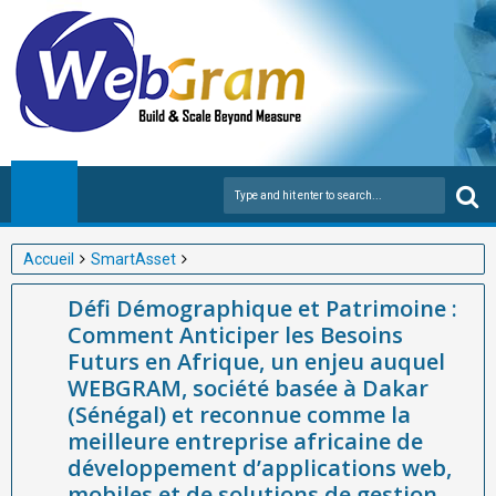
Accueil
SmartAsset
Défi Démographique et Patrimoine : Comment Anticiper les
Défi Démographique et Patrimoine :
Besoins Futurs en Afrique, un enjeu auquel WEBGRAM, société
Comment Anticiper les Besoins
basée à Dakar (Sénégal) et reconnue comme la meilleure
Futurs en Afrique, un enjeu auquel
entreprise africaine de développement d’applications web,
WEBGRAM, société basée à Dakar
mobiles et de solutions de gestion des entreprises publiques
(Sénégal) et reconnue comme la
avec SmartAsset, apporte des réponses innovantes et adaptées
meilleure entreprise africaine de
au contexte du continen
développement d’applications web,
mobiles et de solutions de gestion