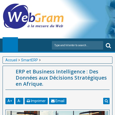
Accueil
SmartERP
ERP et Business Intelligence : Des Données aux Décisions
ERP et Business Intelligence : Des
Stratégiques en Afrique.
Données aux Décisions Stratégiques
en Afrique.
A
+
A
-
Imprimer
Email