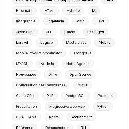
Hibernate
HTML
Hybride
IA
Infographie
Ingénierie
Ionic
Java
JavaScript
JEE
jQuery
Langages
Laravel
Logiciel
Masterclass
Mobile
Mobile Product Accelerator
MongoDB
MYSQL
NodeJs
Notre Agence
Nouveautés
Offre
Open Source
Optimisation des Ressources
Outils
Outils-GRH
PHP
PostgreSQL
Postman
Présentation
Progressive web App
Python
QUALIBANK
React
Recrutement
Référence
Rémunération
RH