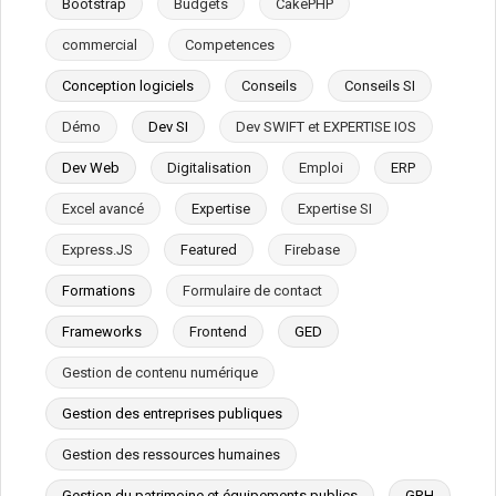
Bootstrap
Budgets
CakePHP
commercial
Competences
Conception logiciels
Conseils
Conseils SI
Démo
Dev SI
Dev SWIFT et EXPERTISE IOS
Dev Web
Digitalisation
Emploi
ERP
Excel avancé
Expertise
Expertise SI
Express.JS
Featured
Firebase
Formations
Formulaire de contact
Frameworks
Frontend
GED
Gestion de contenu numérique
Gestion des entreprises publiques
Gestion des ressources humaines
Gestion du patrimoine et équipements publics
GRH