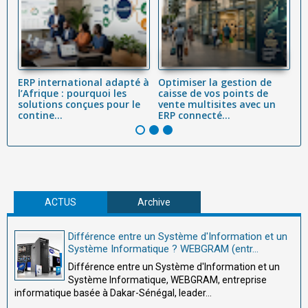
ERP international adapté à
Optimiser la gestion de
F
l’Afrique : pourquoi les
caisse de vos points de
e
 :
solutions conçues pour le
vente multisites avec un
t
contine...
ERP connecté...
il
ACTUS
Archive
Différence entre un Système d'Information et un
Système Informatique ? WEBGRAM (entr...
Différence entre un Système d'Information et un
Système Informatique, WEBGRAM, entreprise
informatique basée à Dakar-Sénégal, leader...