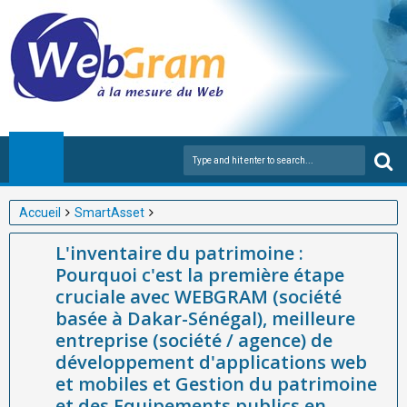
Accueil
SmartAsset
L'inventaire du patrimoine : Pourquoi c'est la première étape
L'inventaire du patrimoine :
cruciale avec WEBGRAM (société basée à Dakar-Sénégal),
Pourquoi c'est la première étape
meilleure entreprise (société / agence) de développement
cruciale avec WEBGRAM (société
d'applications web et mobiles et Gestion du patrimoine et des
basée à Dakar-Sénégal), meilleure
Equipements publics en Afrique grâce à la solution SmartAsset
entreprise (société / agence) de
développement d'applications web
et mobiles et Gestion du patrimoine
et des Equipements publics en