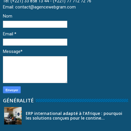
Tél: (+221) 33 858 13 44 - (+221) 77 712 72 76
Email: contact@agencewebgram.com
Nom
Email
*
Message
*
GÉNÉRALITÉ
ERP international adapté à l’Afrique : pourquoi
les solutions conçues pour le contine...