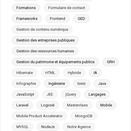
Formations
Formulaire de contact
Frameworks
Frontend
GED
Gestion de contenu numérique
Gestion des entreprises publiques
Gestion des ressources humaines
Gestion du patrimoine et équipements publics
GRH
Hibernate
HTML
Hybride
IA
Infographie
Ingénierie
Ionic
Java
JavaScript
JEE
jQuery
Langages
Laravel
Logiciel
Masterclass
Mobile
Mobile Product Accelerator
MongoDB
MYSQL
NodeJs
Notre Agence