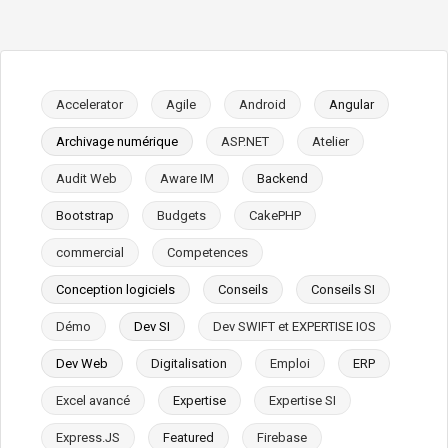
Accelerator
Agile
Android
Angular
Archivage numérique
ASP.NET
Atelier
Audit Web
Aware IM
Backend
Bootstrap
Budgets
CakePHP
commercial
Competences
Conception logiciels
Conseils
Conseils SI
Démo
Dev SI
Dev SWIFT et EXPERTISE IOS
Dev Web
Digitalisation
Emploi
ERP
Excel avancé
Expertise
Expertise SI
Express.JS
Featured
Firebase