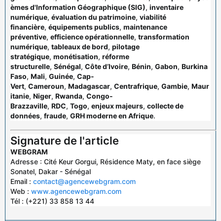
èmes d'Information Géographique (SIG)
,
inventaire
numérique
,
évaluation du patrimoine
,
viabilité
financière
,
équipements publics
,
maintenance
préventive
,
efficience opérationnelle
,
transformation
numérique
,
tableaux de bord
,
pilotage
stratégique
,
monétisation
,
réforme
structurelle
,
Sénégal
,
Côte d’Ivoire
,
Bénin
,
Gabon
,
Burkina
Faso
,
Mali
,
Guinée
,
Cap-
Vert
,
Cameroun
,
Madagascar
,
Centrafrique
,
Gambie
,
Maur
itanie
,
Niger
,
Rwanda
,
Congo-
Brazzaville
,
RDC
,
Togo
,
enjeux majeurs
,
collecte de
données
,
fraude
,
GRH moderne en Afrique
.
Signature de l'article
WEBGRAM
Adresse : Cité Keur Gorgui, Résidence Maty, en face siège
Sonatel, Dakar - Sénégal
Email :
contact@agencewebgram.com
Web :
www.agencewebgram.com
Tél : (+221) 33 858 13 44