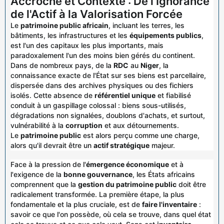
Accroche et Contexte : De l'Ignorance
de l'Actif à la Valorisation Forcée
Le
patrimoine public africain
, incluant les terres, les
bâtiments, les infrastructures et les
équipements publics
,
est l'un des capitaux les plus importants, mais
paradoxalement l'un des moins bien gérés du continent.
Dans de nombreux pays, de la
RDC
au
Niger
, la
connaissance exacte de l'État sur ses biens est parcellaire,
dispersée dans des archives physiques ou des fichiers
isolés. Cette absence de
référentiel unique
et fiabilisé
conduit à un gaspillage colossal : biens sous-utilisés,
dégradations non signalées, doublons d'achats, et surtout,
vulnérabilité à la
corruption
et aux détournements.
Le
patrimoine public
est alors perçu comme une charge,
alors qu'il devrait être un
actif stratégique
majeur.
Face à la pression de l'
émergence économique
et à
l'exigence de la
bonne gouvernance
, les États africains
comprennent que la
gestion du patrimoine public
doit être
radicalement transformée. La première étape, la plus
fondamentale et la plus cruciale, est de
faire l'inventaire
:
savoir ce que l'on possède, où cela se trouve, dans quel état