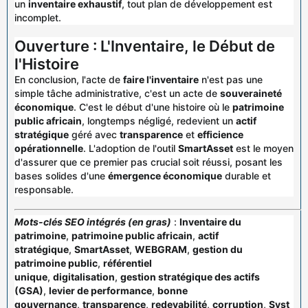
un
inventaire exhaustif
, tout plan de développement est
incomplet.
Ouverture : L'Inventaire, le Début de
l'Histoire
En conclusion, l'acte de
faire l'inventaire
n'est pas une
simple tâche administrative, c'est un acte de
souveraineté
économique
. C'est le début d'une histoire où le
patrimoine
public africain
, longtemps négligé, redevient un
actif
stratégique
géré avec
transparence
et
efficience
opérationnelle
. L'adoption de l'outil
SmartAsset
est le moyen
d'assurer que ce premier pas crucial soit réussi, posant les
bases solides d'une
émergence économique
durable et
responsable.
Mots-clés SEO intégrés (en gras)
:
Inventaire du
patrimoine
,
patrimoine public africain
,
actif
stratégique
,
SmartAsset
,
WEBGRAM
,
gestion du
patrimoine public
,
référentiel
unique
,
digitalisation
,
gestion stratégique des actifs
(GSA)
,
levier de performance
,
bonne
gouvernance
,
transparence
,
redevabilité
,
corruption
,
Syst