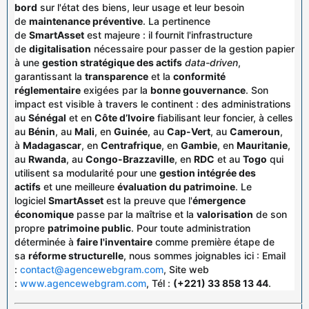
bord
sur l'état des biens, leur usage et leur besoin
de
maintenance préventive
. La pertinence
de
SmartAsset
est majeure : il fournit l'infrastructure
de
digitalisation
nécessaire pour passer de la gestion papier
à une
gestion stratégique des actifs
data-driven
,
garantissant la
transparence
et la
conformité
réglementaire
exigées par la
bonne gouvernance
. Son
impact est visible à travers le continent : des administrations
au
Sénégal
et en
Côte d’Ivoire
fiabilisant leur foncier, à celles
au
Bénin
, au
Mali
, en
Guinée
, au
Cap-Vert
, au
Cameroun
,
à
Madagascar
, en
Centrafrique
, en
Gambie
, en
Mauritanie
,
au
Rwanda
, au
Congo-Brazzaville
, en
RDC
et au
Togo
qui
utilisent sa modularité pour une
gestion intégrée des
actifs
et une meilleure
évaluation du patrimoine
. Le
logiciel
SmartAsset
est la preuve que l'
émergence
économique
passe par la maîtrise et la
valorisation
de son
propre
patrimoine public
. Pour toute administration
déterminée à
faire l'inventaire
comme première étape de
sa
réforme structurelle
, nous sommes joignables ici : Email
:
contact@agencewebgram.com
, Site web
:
www.agencewebgram.com
, Tél :
(+221) 33 858 13 44
.