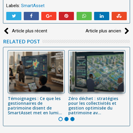
Labels:
SmartAsset
Article plus récent
Article plus ancien
RELATED POST
Témoignages : Ce que les
Zéro déchet : stratégies
L'
 :
gestionnaires de
pour les collectivités et
Dé
,
patrimoine disent de
gestion optimisée du
Cy
SmartAsset met en lumi...
patrimoine av...
(C