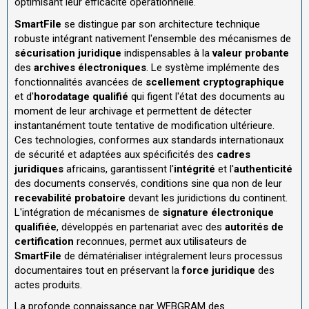
optimisant leur efficacité opérationnelle.
SmartFile
se distingue par son architecture technique
robuste intégrant nativement l'ensemble des mécanismes de
sécurisation juridique
indispensables à la
valeur probante
des
archives électroniques
. Le système implémente des
fonctionnalités avancées de
scellement cryptographique
et d'
horodatage qualifié
qui figent l'état des documents au
moment de leur archivage et permettent de détecter
instantanément toute tentative de modification ultérieure.
Ces technologies, conformes aux standards internationaux
de sécurité et adaptées aux spécificités des
cadres
juridiques
africains, garantissent l'
intégrité
et l'
authenticité
des documents conservés, conditions sine qua non de leur
recevabilité probatoire
devant les juridictions du continent.
L'intégration de mécanismes de
signature électronique
qualifiée
, développés en partenariat avec des
autorités de
certification
reconnues, permet aux utilisateurs de
SmartFile
de dématérialiser intégralement leurs processus
documentaires tout en préservant la
force juridique
des
actes produits.
La profonde connaissance par WEBGRAM des