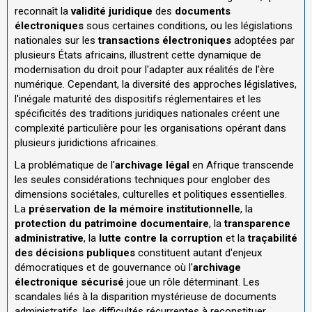
reconnaît la
validité juridique
des
documents
électroniques
sous certaines conditions, ou les législations
nationales sur les
transactions électroniques
adoptées par
plusieurs États africains, illustrent cette dynamique de
modernisation du droit pour l'adapter aux réalités de l'ère
numérique. Cependant, la diversité des approches législatives,
l'inégale maturité des dispositifs réglementaires et les
spécificités des traditions juridiques nationales créent une
complexité particulière pour les organisations opérant dans
plusieurs juridictions africaines.
La problématique de l'
archivage légal
en Afrique transcende
les seules considérations techniques pour englober des
dimensions sociétales, culturelles et politiques essentielles.
La
préservation de la mémoire institutionnelle
, la
protection du patrimoine documentaire
, la
transparence
administrative
, la
lutte contre la corruption
et la
traçabilité
des décisions publiques
constituent autant d'enjeux
démocratiques et de gouvernance où l'
archivage
électronique sécurisé
joue un rôle déterminant. Les
scandales liés à la disparition mystérieuse de documents
administratifs, les difficultés récurrentes à reconstituer