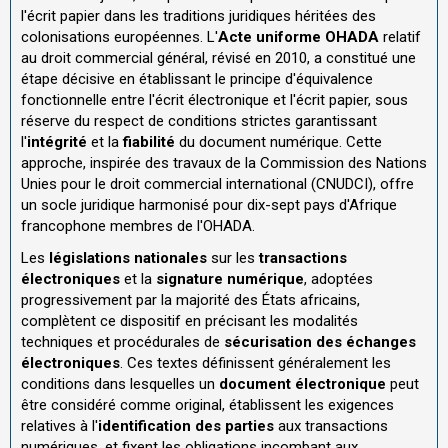
l'écrit papier dans les traditions juridiques héritées des
colonisations européennes. L'
Acte uniforme OHADA
relatif
au droit commercial général, révisé en 2010, a constitué une
étape décisive en établissant le principe d'équivalence
fonctionnelle entre l'écrit électronique et l'écrit papier, sous
réserve du respect de conditions strictes garantissant
l'
intégrité
et la
fiabilité
du document numérique. Cette
approche, inspirée des travaux de la Commission des Nations
Unies pour le droit commercial international (CNUDCI), offre
un socle juridique harmonisé pour dix-sept pays d'Afrique
francophone membres de l'OHADA.
Les
législations nationales
sur les
transactions
électroniques
et la
signature numérique
, adoptées
progressivement par la majorité des États africains,
complètent ce dispositif en précisant les modalités
techniques et procédurales de
sécurisation des échanges
électroniques
. Ces textes définissent généralement les
conditions dans lesquelles un
document électronique
peut
être considéré comme original, établissent les exigences
relatives à l'
identification des parties
aux transactions
numériques, et fixent les obligations incombant aux