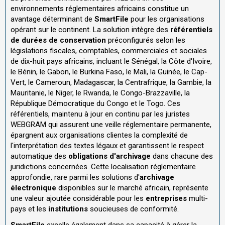
environnements réglementaires africains constitue un
avantage déterminant de
SmartFile
pour les organisations
opérant sur le continent. La solution intègre des
référentiels
de durées de conservation
préconfigurés selon les
législations fiscales, comptables, commerciales et sociales
de dix-huit pays africains, incluant le Sénégal, la Côte d'Ivoire,
le Bénin, le Gabon, le Burkina Faso, le Mali, la Guinée, le Cap-
Vert, le Cameroun, Madagascar, la Centrafrique, la Gambie, la
Mauritanie, le Niger, le Rwanda, le Congo-Brazzaville, la
République Démocratique du Congo et le Togo. Ces
référentiels, maintenu à jour en continu par les juristes
WEBGRAM qui assurent une veille réglementaire permanente,
épargnent aux organisations clientes la complexité de
l'interprétation des textes légaux et garantissent le respect
automatique des
obligations d'archivage
dans chacune des
juridictions concernées. Cette localisation réglementaire
approfondie, rare parmi les solutions d'
archivage
électronique
disponibles sur le marché africain, représente
une valeur ajoutée considérable pour les
entreprises
multi-
pays et les
institutions
soucieuses de conformité.
SmartFile
excelle également dans sa capacité à gérer la