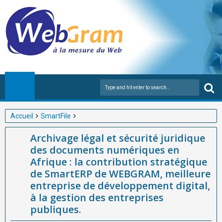
Accueil
SmartFile
Archivage légal et sécurité juridique des documents numériques
Archivage légal et sécurité juridique
en Afrique : la contribution stratégique de SmartERP de
des documents numériques en
WEBGRAM, meilleure entreprise de développement digital, à la
Afrique : la contribution stratégique
gestion des entreprises publiques.
de SmartERP de WEBGRAM, meilleure
entreprise de développement digital,
à la gestion des entreprises
publiques.