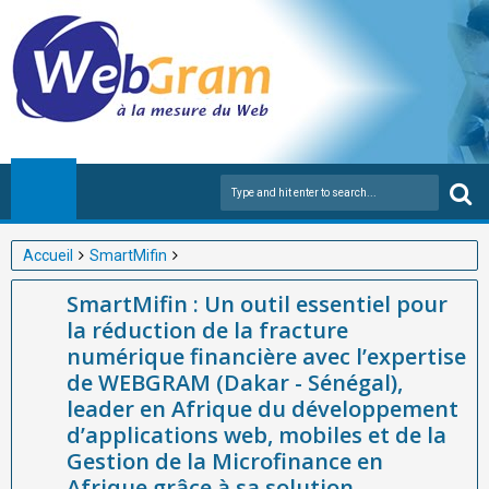
Accueil
SmartMifin
SmartMifin : Un outil essentiel pour la réduction de la fracture
SmartMifin : Un outil essentiel pour
numérique financière avec l’expertise de WEBGRAM (Dakar -
la réduction de la fracture
Sénégal), leader en Afrique du développement d’applications
numérique financière avec l’expertise
web, mobiles et de la Gestion de la Microfinance en Afrique
de WEBGRAM (Dakar - Sénégal),
grâce à sa solution innovante SmartMifin.
leader en Afrique du développement
d’applications web, mobiles et de la
Gestion de la Microfinance en
Afrique grâce à sa solution