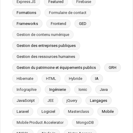
Express.JS
Featured
Firebase
Formations
Formulaire de contact
Frameworks
Frontend
GED
Gestion de contenu numérique
Gestion des entreprises publiques
Gestion des ressources humaines
Gestion du patrimoine et équipements publics
GRH
Hibernate
HTML
Hybride
IA
Infographie
Ingénierie
Ionic
Java
JavaScript
JEE
jQuery
Langages
Laravel
Logiciel
Masterclass
Mobile
Mobile Product Accelerator
MongoDB