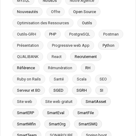
MYSQL
NodeJs
Notre Agence
Nouveautés
Offre
Open Source
Optimisation des Ressources
Outils
Outils-GRH
PHP
PostgreSQL
Postman
Présentation
Progressive web App
Python
QUALIBANK
React
Recrutement
Référence
Rémunération
RH
Ruby on Rails
Santé
Scala
SEO
Serveur et BD
SGED
SGRH
SI
Site web
Site web gratuit
SmartAsset
SmartERP
SmartEval
SmartFile
SmartMifin
SmartOrg
SmartSMQ
SmartTeam
SONARQUBE
Spring boot