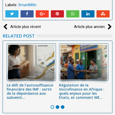
Labels:
SmartMifin
Article plus récent
Article plus ancien
RELATED POST
ue
Le défi de l’autosuffisance
Régulation de la
S
financière des IMF : sortir
microfinance en Afrique :
p
é
de la dépendance aux
quels enjeux pour les
e
subventi...
États, et comment WE...
in