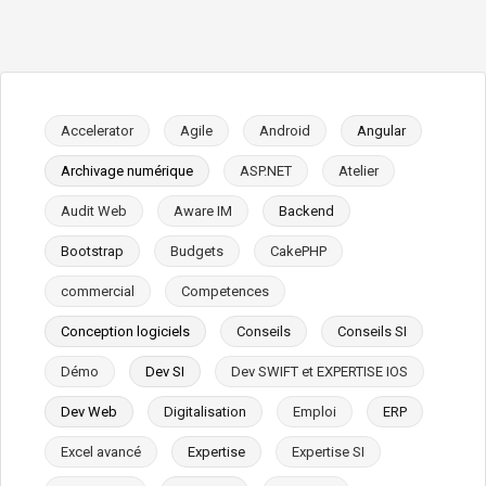
Accelerator
Agile
Android
Angular
Archivage numérique
ASP.NET
Atelier
Audit Web
Aware IM
Backend
Bootstrap
Budgets
CakePHP
commercial
Competences
Conception logiciels
Conseils
Conseils SI
Démo
Dev SI
Dev SWIFT et EXPERTISE IOS
Dev Web
Digitalisation
Emploi
ERP
Excel avancé
Expertise
Expertise SI