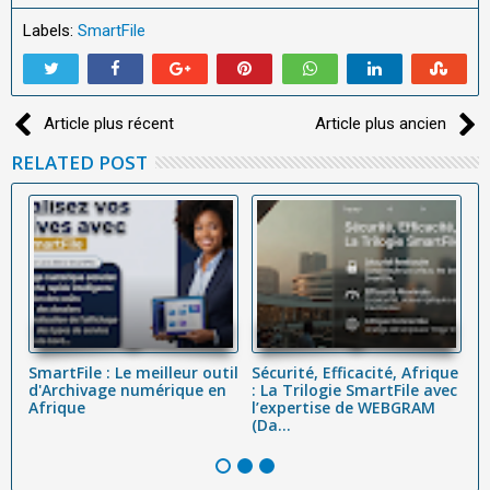
Labels:
SmartFile
Article plus récent
Article plus ancien
RELATED POST
SmartFile : Le meilleur outil
Sécurité, Efficacité, Afrique
A
d'Archivage numérique en
: La Trilogie SmartFile avec
go
t
Afrique
l’expertise de WEBGRAM
t
(Da...
ad