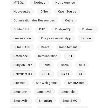
MYSQL
NodeJs
Notre Agence
Nouveautés
Offre
Open Source
Optimisation des Ressources
Outils
Outils-GRH
PHP
PostgreSQL
Postman
Présentation
Progressive web App
Python
QUALIBANK
React
Recrutement
Référence
Rémunération
RH
Ruby on Rails
Santé
Scala
SEO
Serveur et BD
SGED
SGRH
SI
Site web
Site web gratuit
SmartAsset
SmartERP
SmartEval
SmartFile
SmartMifin
SmartOrg
SmartSMQ