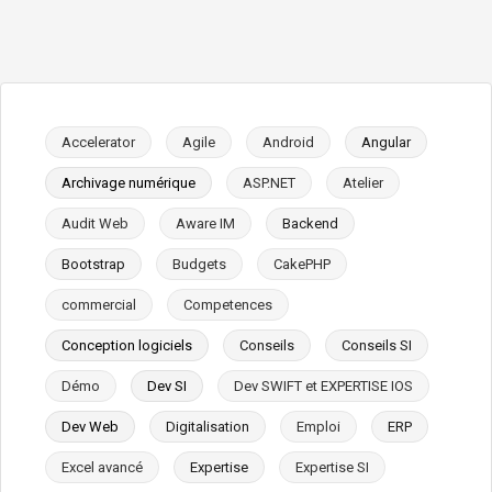
Accelerator
Agile
Android
Angular
Archivage numérique
ASP.NET
Atelier
Audit Web
Aware IM
Backend
Bootstrap
Budgets
CakePHP
commercial
Competences
Conception logiciels
Conseils
Conseils SI
Démo
Dev SI
Dev SWIFT et EXPERTISE IOS
Dev Web
Digitalisation
Emploi
ERP
Excel avancé
Expertise
Expertise SI