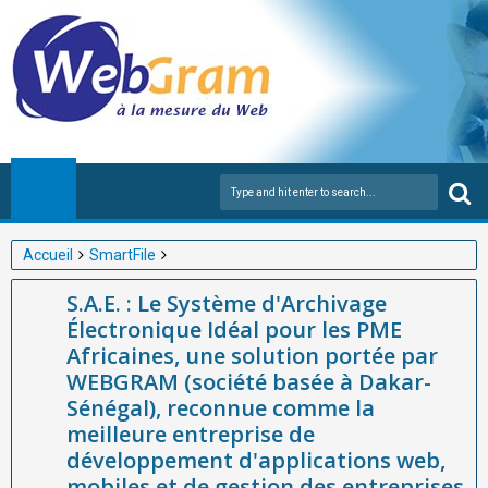
Accueil
SmartFile
S.A.E. : Le Système d'Archivage Électronique Idéal pour les PME
S.A.E. : Le Système d'Archivage
Africaines, une solution portée par WEBGRAM (société basée à
Électronique Idéal pour les PME
Dakar-Sénégal), reconnue comme la meilleure entreprise de
Africaines, une solution portée par
développement d'applications web, mobiles et de gestion des
WEBGRAM (société basée à Dakar-
entreprises publiques en Afrique grâce à sa plateforme
Sénégal), reconnue comme la
SmartFile.
meilleure entreprise de
développement d'applications web,
mobiles et de gestion des entreprises