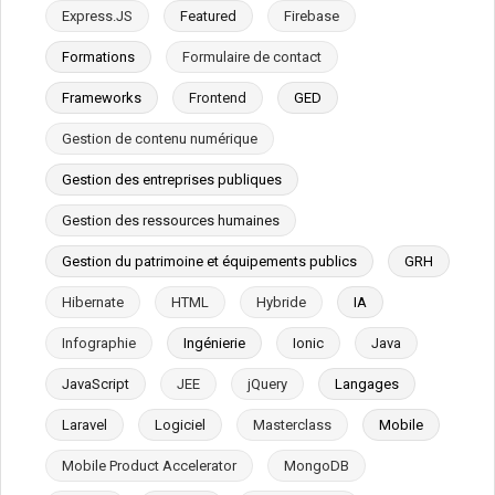
Express.JS
Featured
Firebase
Formations
Formulaire de contact
Frameworks
Frontend
GED
Gestion de contenu numérique
Gestion des entreprises publiques
Gestion des ressources humaines
Gestion du patrimoine et équipements publics
GRH
Hibernate
HTML
Hybride
IA
Infographie
Ingénierie
Ionic
Java
JavaScript
JEE
jQuery
Langages
Laravel
Logiciel
Masterclass
Mobile
Mobile Product Accelerator
MongoDB