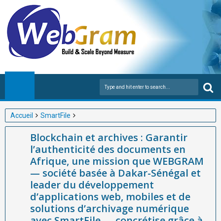
Accueil
SmartFile
Blockchain et archives : Garantir l’authenticité des documents en
Blockchain et archives : Garantir
Afrique, une mission que WEBGRAM — société basée à Dakar-
l’authenticité des documents en
Sénégal et leader du développement d’applications web,
Afrique, une mission que WEBGRAM
mobiles et de solutions d’archivage numérique avec SmartFile —
— société basée à Dakar-Sénégal et
concrétise grâce à son expertise.
leader du développement
d’applications web, mobiles et de
solutions d’archivage numérique
avec SmartFile — concrétise grâce à