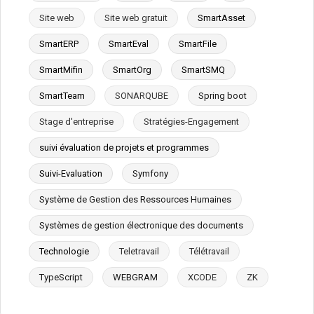
Site web
Site web gratuit
SmartAsset
SmartERP
SmartEval
SmartFile
SmartMifin
SmartOrg
SmartSMQ
SmartTeam
SONARQUBE
Spring boot
Stage d'entreprise
Stratégies-Engagement
suivi évaluation de projets et programmes
Suivi-Evaluation
Symfony
Système de Gestion des Ressources Humaines
Systèmes de gestion électronique des documents
Technologie
Teletravail
Télétravail
TypeScript
WEBGRAM
XCODE
ZK