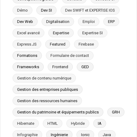
Démo
Dev SI
Dev SWIFT et EXPERTISE IOS
Dev Web
Digitalisation
Emploi
ERP
Excel avancé
Expertise
Expertise SI
Express.JS
Featured
Firebase
Formations
Formulaire de contact
Frameworks
Frontend
GED
Gestion de contenu numérique
Gestion des entreprises publiques
Gestion des ressources humaines
Gestion du patrimoine et équipements publics
GRH
Hibernate
HTML
Hybride
IA
Infographie
Ingénierie
Ionic
Java