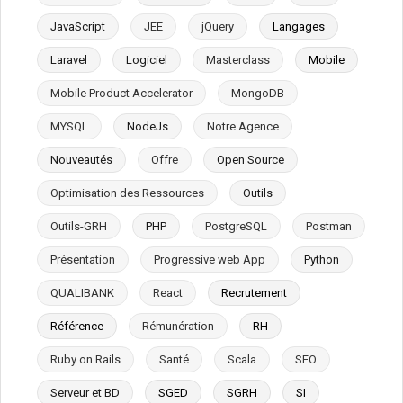
JavaScript
JEE
jQuery
Langages
Laravel
Logiciel
Masterclass
Mobile
Mobile Product Accelerator
MongoDB
MYSQL
NodeJs
Notre Agence
Nouveautés
Offre
Open Source
Optimisation des Ressources
Outils
Outils-GRH
PHP
PostgreSQL
Postman
Présentation
Progressive web App
Python
QUALIBANK
React
Recrutement
Référence
Rémunération
RH
Ruby on Rails
Santé
Scala
SEO
Serveur et BD
SGED
SGRH
SI