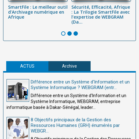
SmartFile : Le meilleur outil
Sécurité, Efficacité, Afrique
A
d'Archivage numérique en
: La Trilogie SmartFile avec
go
t
Afrique
l’expertise de WEBGRAM
t
(Da...
ad
ACTUS
Archive
Différence entre un Système d'Information et un
Système Informatique ? WEBGRAM (entr...
Différence entre un Système d'Information et un
Système Informatique, WEBGRAM, entreprise
informatique basée à Dakar-Sénégal, leader...
8 Objectifs principaux de la Gestion des
Ressources Humaines (GRH) énumérés par
WEBGR...
8 Objectifs principaux de la Gestion des Ressources