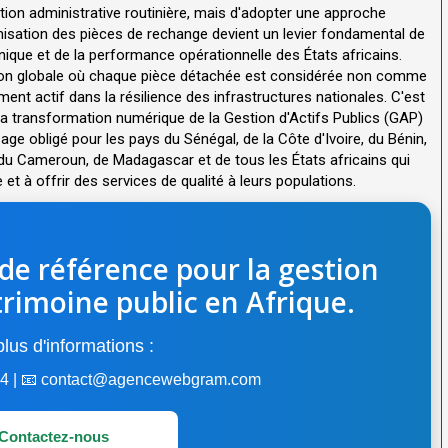
stion administrative routinière, mais d'adopter une approche
imisation des pièces de rechange devient un levier fondamental de
ique et de la performance opérationnelle des États africains.
ision globale où chaque pièce détachée est considérée non comme
t actif dans la résilience des infrastructures nationales. C'est
la transformation numérique de la Gestion d'Actifs Publics (GAP)
 obligé pour les pays du Sénégal, de la Côte d'Ivoire, du Bénin,
 du Cameroun, de Madagascar et de tous les États africains qui
et à offrir des services de qualité à leurs populations.
 de référence pour la gestion
trimoine public en Afrique.
lus d'informations :
 44 | 📧 contact@agencewebgram.com
Contactez-nous