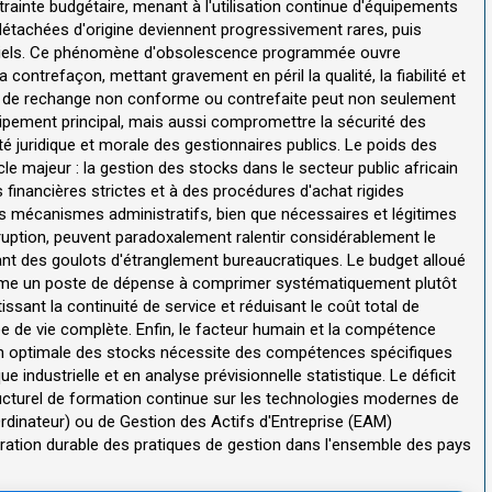
trainte budgétaire, menant à l'utilisation continue d'équipements
détachées d'origine deviennent progressivement rares, puis
ficiels. Ce phénomène d'obsolescence programmée ouvre
contrefaçon, mettant gravement en péril la qualité, la fiabilité et
ce de rechange non conforme ou contrefaite peut non seulement
ipement principal, mais aussi compromettre la sécurité des
té juridique et morale des gestionnaires publics. Le poids des
le majeur : la gestion des stocks dans le secteur public africain
inancières strictes et à des procédures d'achat rigides
 mécanismes administratifs, bien que nécessaires et légitimes
ruption, peuvent paradoxalement ralentir considérablement le
ant des goulots d'étranglement bureaucratiques. Le budget alloué
mme un poste de dépense à comprimer systématiquement plutôt
ant la continuité de service et réduisant le coût total de
e de vie complète. Enfin, le facteur humain et la compétence
stion optimale des stocks nécessite des compétences spécifiques
e industrielle et en analyse prévisionnelle statistique. Le déficit
ucturel de formation continue sur les technologies modernes de
dinateur) ou de Gestion des Actifs d'Entreprise (EAM)
ioration durable des pratiques de gestion dans l'ensemble des pays