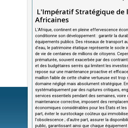
L'Impératif Stratégique de 
Africaines
L'Afrique, continent en pleine effervescence éco
conditionne son développement : garantir la durabil
équipements publics. Des réseaux de transport au
d'eau, le patrimoine étatique représente le socl
de vie de centaines de millions de citoyens. Cepend
prématurée, souvent exacerbée par des contraint
et des budgétaires serrés qui limitent les invest
repose sur une maintenance proactive et efficace, 
maillon faible de cette chaîne vertueuse est tro
domaine négligé mais absolument stratégique. En A
systématiquement par des ruptures critiques, eng
services essentiels pendant des semaines, voire
maintenance corrective, imposent des remplacem
économiques considérables pour les États et les 
part, éviter le surstockage coûteux qui immobilis
l'obsolescence ; d'autre part, assurer la disponibi
public, garantissant ainsi que chaque équipement s