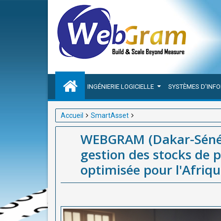
INGÉNIERIE LOGICIELLE
SYSTÈMES D'INF
Accueil
SmartAsset
WEBGRAM (Dakar-Sénégal) : SmartAsset, la solution
WEBGRAM (Dakar-Sénéga
optimisée pour l'Afrique.
gestion des stocks de 
optimisée pour l'Afriqu