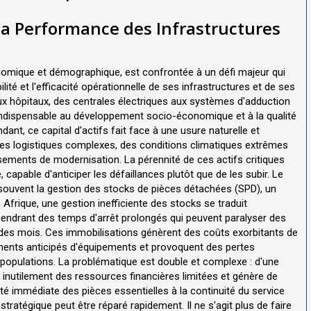
la Performance des Infrastructures
nomique et démographique, est confrontée à un défi majeur qui
ité et l'efficacité opérationnelle de ses infrastructures et de ses
x hôpitaux, des centrales électriques aux systèmes d'adduction
e indispensable au développement socio-économique et à la qualité
ant, ce capital d'actifs fait face à une usure naturelle et
es logistiques complexes, des conditions climatiques extrêmes
issements de modernisation. La pérennité de ces actifs critiques
capable d'anticiper les défaillances plutôt que de les subir. Le
p souvent la gestion des stocks de pièces détachées (SPD), un
frique, une gestion inefficiente des stocks se traduit
endrant des temps d'arrêt prolongés qui peuvent paralyser des
 des mois. Ces immobilisations génèrent des coûts exorbitants de
ents anticipés d'équipements et provoquent des pertes
populations. La problématique est double et complexe : d'une
e inutilement des ressources financières limitées et génère de
lité immédiate des pièces essentielles à la continuité du service
tratégique peut être réparé rapidement. Il ne s'agit plus de faire