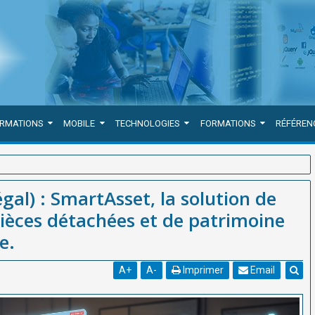
ORMATIONS
MOBILE
TECHNOLOGIES
FORMATIONS
RÉFÉREN
 de gestion des stocks de pièces détachées et de patrimoine
l) : SmartAsset, la solution de
pièces détachées et de patrimoine
e.
A
+
A
-
Imprimer
Email