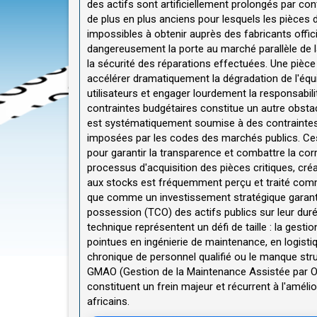
des actifs sont artificiellement prolongés par con
de plus en plus anciens pour lesquels les pièces 
impossibles à obtenir auprès des fabricants of
dangereusement la porte au marché parallèle de la 
la sécurité des réparations effectuées. Une piè
accélérer dramatiquement la dégradation de l'équ
utilisateurs et engager lourdement la responsabili
contraintes budgétaires constitue un autre obstac
est systématiquement soumise à des contraintes f
imposées par les codes des marchés publics. Ces
pour garantir la transparence et combattre la cor
processus d'acquisition des pièces critiques, cré
aux stocks est fréquemment perçu et traité co
que comme un investissement stratégique garantiss
possession (TCO) des actifs publics sur leur duré
technique représentent un défi de taille : la ge
pointues en ingénierie de maintenance, en logistiqu
chronique de personnel qualifié ou le manque str
GMAO (Gestion de la Maintenance Assistée par Or
constituent un frein majeur et récurrent à l'amél
africains.