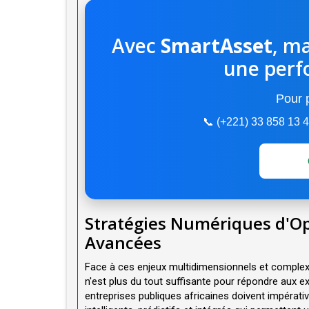
Avec
SmartAsset
, ma
une perf
Pour p
📞 (+221) 33 858 13
Stratégies Numériques d'Op
Avancées
Face à ces enjeux multidimensionnels et complexes
n'est plus du tout suffisante pour répondre aux
entreprises publiques africaines doivent impéra