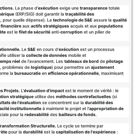
actions
.
La phase d'
exécution
exige une
transparence
totale
mérique
(ERP/SIG) doit garantir la
traçabilité des
t, pour quelle dépense). La
technologie de S&E
assure la
qualité
 financière
aux
actifs stratégiques
acquis et aux
populations
ète
est le
filet de sécurité
anti-
corruption
et un pilier de
ationnelle
.
Le
S&E
en cours d'
exécution
est un processus
fie utiliser la
collecte de données
mobile et
temps réel
de l'avancement. Les
tableaux de bord
de
pilotage
ds, problèmes de
logistique
) pour permettre un
ajustement
orme la
bureaucratie
en
efficience opérationnelle
, maximisant
es Projets
.
L'
évaluation d'impact
est le moment de vérité : le
tion stratégique
utilise des
méthodes contrefactuelles
(si
ultats de l'évaluation
se concentrent sur la
durabilité des
cité institutionnelle
à maintenir le projet et l'
appropriation de
ciale pour la
redevabilité
des
bailleurs de fonds
.
ransformation Structurelle
.
Le cycle se termine par
rète
pour la
durabilité
est la
capitalisation de l'expérience
: