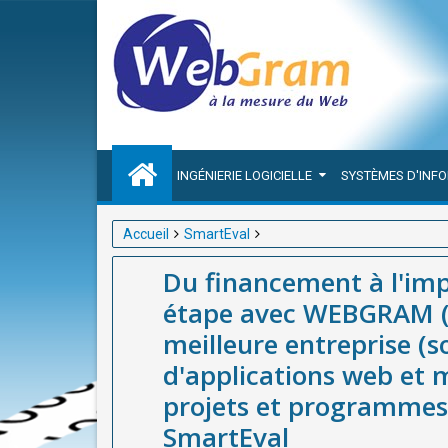
INGÉNIERIE LOGICIELLE
SYSTÈMES D'INF
Accueil
SmartEval
Du financement à l'impact : Suivre votre projet, é
Du financement à l'impa
meilleure entreprise (société / agence) de développ
étape avec WEBGRAM (s
programmes en Afrique grâce à la solution SmartE
meilleure entreprise (
d'applications web et m
projets et programmes 
SmartEval