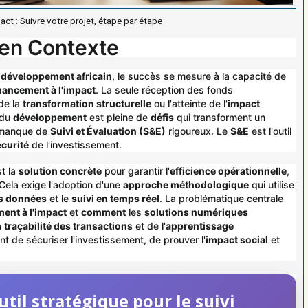
act : Suivre votre projet, étape par étape
e en Contexte
e
développement africain
, le succès se mesure à la capacité de
nancement à l'impact
. La seule réception des fonds
de la
transformation structurelle
ou l'atteinte de l'
impact
e du
développement
est pleine de
défis
qui transforment un
manque de
Suivi et Évaluation (S&E)
rigoureux. Le
S&E
est l'outil
écurité
de l'investissement.
t la
solution concrète
pour garantir l'
efficience opérationnelle
,
 Cela exige l'adoption d'une
approche méthodologique
qui utilise
es données
et le
suivi en temps réel
. La problématique centrale
ent à l'impact
et
comment
les
solutions numériques
a
traçabilité des transactions
et de l'
apprentissage
t de sécuriser l'investissement, de prouver l'
impact social
et
til stratégique pour le suivi