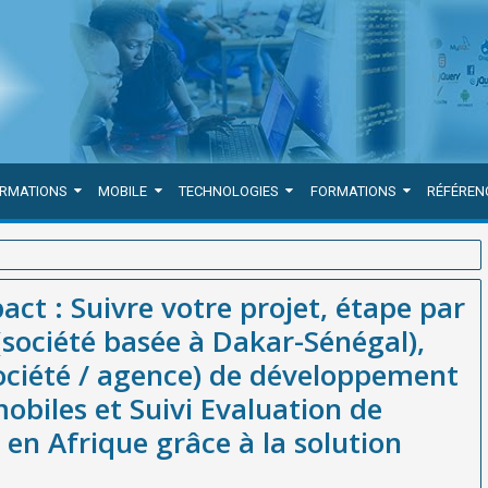
ORMATIONS
MOBILE
TECHNOLOGIES
FORMATIONS
RÉFÉREN
tape par étape avec WEBGRAM (société basée à Dakar-Sénégal),
ct : Suivre votre projet, étape par
ement d'applications web et mobiles et Suivi Evaluation de projets et
ociété basée à Dakar-Sénégal),
val
société / agence) de développement
obiles et Suivi Evaluation de
en Afrique grâce à la solution