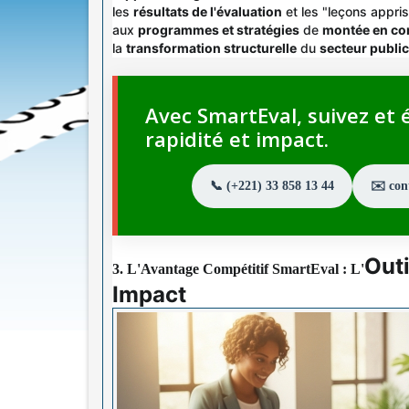
les
résultats de l'évaluation
et les "leçons appri
aux
programmes et stratégies
de
montée en c
la
transformation structurelle
du
secteur public
Avec SmartEval, suivez et é
rapidité et impact.
📞 (+221) 33 858 13 44
✉️ co
Out
3. L'Avantage Compétitif SmartEval : L'
Impact