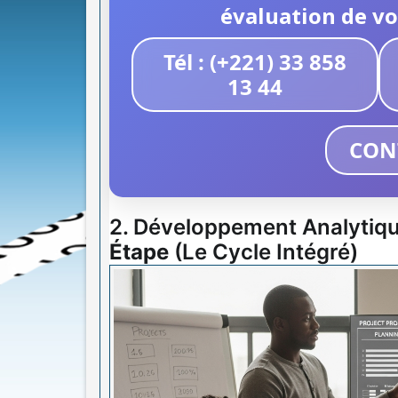
évaluation de vo
Tél : (+221) 33 858
13 44
CON
2. Développement Analytiqu
Étape
(Le Cycle Intégré)