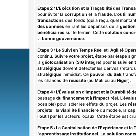
Étape 2 : L'
Exécution
et la
Traçabilité des Trans
pour éviter la
corruption
et la
fraude
. L'
outil nu
transactions
des fonds (qui a reçu, quel montan
des données
en liant les dépenses de la
gestion
bénéficiaires
sur le terrain. Cette
solution concr
la
bonne gouvernance
.
Étape 3 : Le
Suivi en Temps Réel
et l'
Agilité Opér
continu.
Suivre votre projet, étape par étape
signi
la
géolocalisation
(
SIG intégré
) pour le
suivi en 
stratégique
doivent détecter les dérives (retar
stratégique
immédiat. Ce
pouvoir du S&E
transf
les chances de
réussite
(au
Mali
ou au
Niger
).
Étape 4 : L'
Évaluation d'Impact
et la
Durabilité d
passage
du financement à l'impact
réel. L'
évalua
possible) pour isoler les effets du projet. Les
rés
projets
: la
viabilité financière
du modèle, la
capa
l'outil
par les acteurs locaux. Cette étape est cru
Étape 5 : La
Capitalisation de l'Expérience
et la
T
l'
apprentissage institutionnel
. La
solution conc