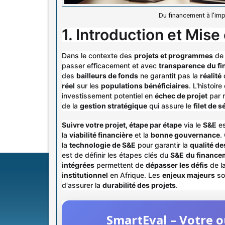
Du financement à l'imp
1. Introduction et Mis
Dans le contexte des
projets et programmes
d
passer efficacement et avec
transparence
du fi
des
bailleurs de fonds
ne garantit pas la
réalité
réel
sur les
populations bénéficiaires
. L'histoir
investissement potentiel en
échec de projet
par 
de la
gestion stratégique
qui assure le
filet de s
Suivre votre projet, étape par étape
via le
S&E
es
la
viabilité financière
et la
bonne gouvernance
.
la
technologie de S&E
pour garantir la
qualité d
est de définir les étapes clés du
S&E
du financem
intégrées
permettent de
dépasser les défis
de l
institutionnel
en Afrique. Les
enjeux majeurs
son
d'assurer la
durabilité des projets
.
SmartEval – Votre ou