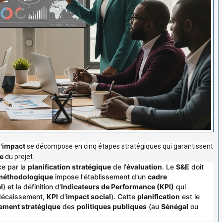
l'impact
se décompose en cinq étapes stratégiques qui garantissent
e
du projet.
e par la
planification stratégique
de l'
évaluation
. Le
S&E
doit
méthodologique
impose l'établissement d'un
cadre
l
) et la définition d'
Indicateurs de Performance (KPI)
qui
écaissement,
KPI
d'
impact social
). Cette
planification
est le
ement stratégique
des
politiques publiques
(au
Sénégal
ou