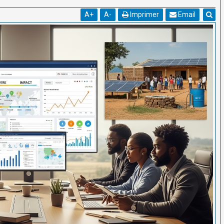
A
+
A
-
Imprimer
Email