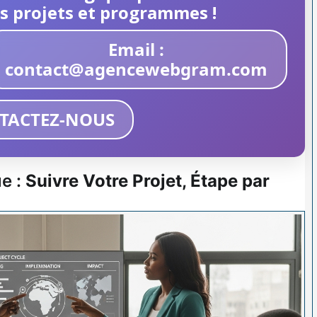
s projets et programmes !
Email :
contact@agencewebgram.com
TACTEZ-NOUS
e :
Suivre Votre Projet, Étape par