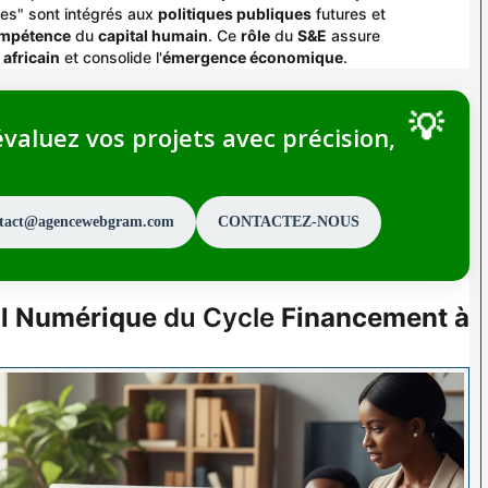
ses" sont intégrés aux
politiques publiques
futures et
ompétence
du
capital humain
. Ce
rôle
du
S&E
assure
 africain
et consolide l'
émergence économique
.
valuez vos projets avec précision,
ntact@agencewebgram.com
CONTACTEZ-NOUS
il Numérique
du Cycle
Financement à