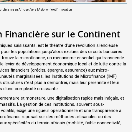
crofinance en Afrique : Vers l'Autonomie et l'Innovation
n Financière sur le Continent
ques saisissants, est le théâtre d'une révolution silencieuse
e pour les populations jusqu'alors exclues des circuits bancaires
e trouve la microfinance, un mécanisme essentiel qui transcende
ble levier de développement économique local et de lutte contre la
ices financiers (crédits, épargne, assurance) aux micro-
autés marginalisées, les Institutions de Microfinance (IMF)
 structures n'est plus à démontrer, mais leur pérennité et leur
is d'une complexité croissante.
lementaire et monétaire, une digitalisation rapide mais inégale, et
ssifs. La gestion de ces institutions, souvent sous-
olatils, exige une rigueur opérationnelle et une transparence à
microfinance reposait sur des méthodes artisanales ou des
 spécificités du terrain africain (mobilité, faible connectivité,