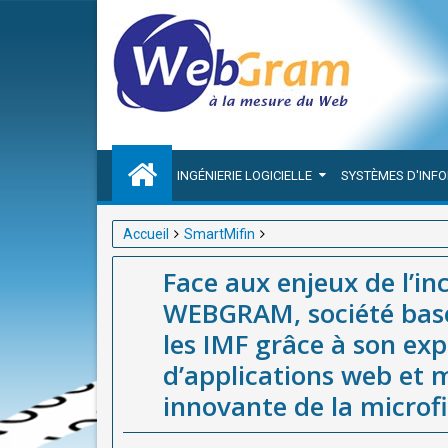
INGÉNIERIE LOGICIELLE
SYSTÈMES D'INF
Accueil
SmartMifin
Face aux enjeux de l’inclusion financière en Afri
Face aux enjeux de l’in
grâce à son expertise en développement d’applicati
WEBGRAM, société bas
microfinance avec SmartMifin
les IMF grâce à son ex
d’applications web et m
innovante de la microf