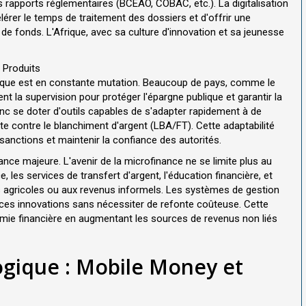
 rapports réglementaires (BCEAO, COBAC, etc.). La digitalisation
érer le temps de traitement des dossiers et d'offrir une
 de fonds. L'Afrique, avec sa culture d'innovation et sa jeunesse
s Produits
rique est en constante mutation. Beaucoup de pays, comme le
nt la supervision pour protéger l'épargne publique et garantir la
onc se doter d'outils capables de s'adapter rapidement à de
te contre le blanchiment d'argent (LBA/FT). Cette adaptabilité
 sanctions et maintenir la confiance des autorités.
ance majeure. L'avenir de la microfinance ne se limite plus au
, les services de transfert d'argent, l'éducation financière, et
 agricoles ou aux revenus informels. Les systèmes de gestion
r ces innovations sans nécessiter de refonte coûteuse. Cette
onomie financière en augmentant les sources de revenus non liés
ogique : Mobile Money et