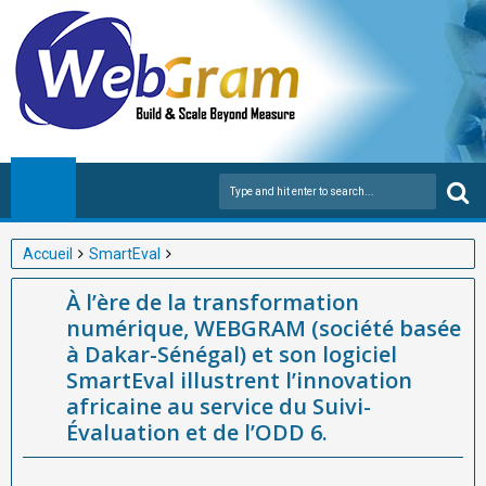
Accueil
SmartEval
À l’ère de la transformation numérique, WEBGRAM (société
À l’ère de la transformation
basée à Dakar-Sénégal) et son logiciel SmartEval illustrent
numérique, WEBGRAM (société basée
l’innovation africaine au service du Suivi-Évaluation et de l’ODD
à Dakar-Sénégal) et son logiciel
6.
SmartEval illustrent l’innovation
africaine au service du Suivi-
Évaluation et de l’ODD 6.