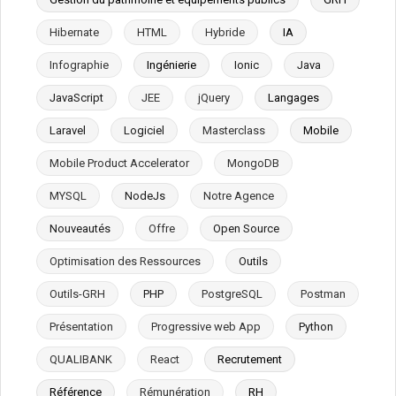
Hibernate
HTML
Hybride
IA
Infographie
Ingénierie
Ionic
Java
JavaScript
JEE
jQuery
Langages
Laravel
Logiciel
Masterclass
Mobile
Mobile Product Accelerator
MongoDB
MYSQL
NodeJs
Notre Agence
Nouveautés
Offre
Open Source
Optimisation des Ressources
Outils
Outils-GRH
PHP
PostgreSQL
Postman
Présentation
Progressive web App
Python
QUALIBANK
React
Recrutement
Référence
Rémunération
RH