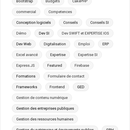
Bootstrap
Budgets
CakePHP
commercial
Competences
Conception logiciels
Conseils
Conseils SI
Démo
Dev SI
Dev SWIFT et EXPERTISE IOS
Dev Web
Digitalisation
Emploi
ERP
Excel avancé
Expertise
Expertise SI
Express.JS
Featured
Firebase
Formations
Formulaire de contact
Frameworks
Frontend
GED
Gestion de contenu numérique
Gestion des entreprises publiques
Gestion des ressources humaines
Gestion du patrimoine et équipements publics
GRH