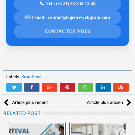
📞 Tél : (+221) 33 858 13 44
✉️ Email : contact@agencewebgram.com
CONTACTEZ-NOUS
Labels:
SmartEval
Article plus récent
Article plus ancien
RELATED POST