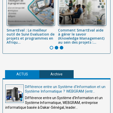
SmartEval : Le meilleur
Comment SmartEval aide
L
on
outil de Suivi Evaluation de
à gérer le savoir
p
projets et programmes en
(Knowledge Management)
tr
Afriqu...
au sein des projets :...
ef
ACTUS
Archive
Différence entre un Système d'Information et un
Système Informatique ? WEBGRAM (entr...
Différence entre un Système d'Information et un
Système Informatique, WEBGRAM, entreprise
informatique basée à Dakar-Sénégal, leader...