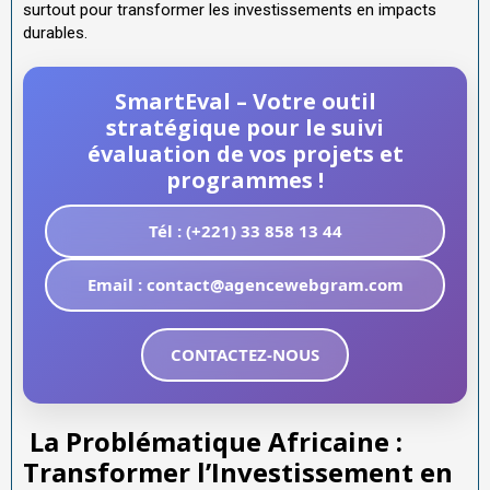
surtout pour transformer les investissements en impacts
durables.
SmartEval – Votre outil
stratégique pour le suivi
évaluation de vos projets et
programmes !
Tél : (+221) 33 858 13 44
Email : contact@agencewebgram.com
CONTACTEZ-NOUS
La Problématique Africaine :
Transformer l’Investissement en