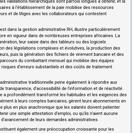
les validations hiérarchiques sont parfois longues à obtenir, et la
ires à l'établissement de la paie mobilise des ressources
urs et de litiges avec les collaborateurs qui contestent
 est dans la gestion administrative RH, illustre particulièrement
core en vigueur dans de nombreuses entreprises africaines. La
ération, leur saisie dans des tableurs ou des logiciels
elon des législations complexes et évolutives, la production des
ateurs, puis la génération des fichiers de virement bancaire et des
n parcours du combattant mensuel qui mobilise des équipes
s risques d'erreurs substantiels et des coûts de traitement
administrative traditionnelle peine également à répondre aux
e transparence, d'accessibilité de l'information et de réactivité.
e a profondément transformé les habitudes et les exigences des
nément à leurs comptes bancaires, gèrent leurs abonnements en
de plus en plus anachronique que les salariés doivent patienter
tenir une simple attestation d'emploi, ou qu'ils n'aient aucune
état d'avancement de leurs demandes administratives.
stituent également une préoccupation croissante pour les