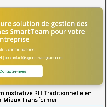
ure solution de gestion des
nes
SmartTeam
pour votre
ntreprise
lus d'informations :
 44 | 📧 contact@agencewebgram.com
Contactez-nous
ministrative RH Traditionnelle en
ur Mieux Transformer