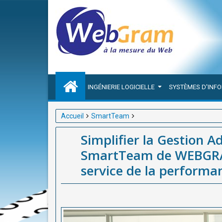
INGÉNIERIE LOGICIELLE
SYSTÈMES D'INF
Accueil
SmartTeam
Simplifier la Gestion Administrative RH en Afriqu
Simplifier la Gestion A
la performance.
SmartTeam de WEBGRA
service de la performa