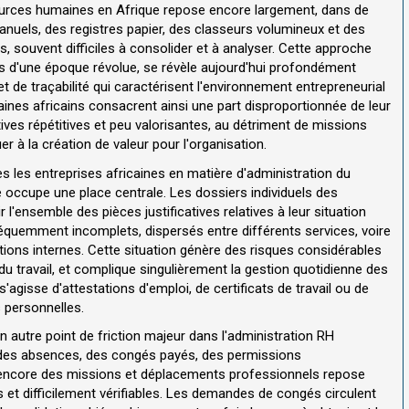
sources humaines en Afrique repose encore largement, dans de
uels, des registres papier, des classeurs volumineux et des
s, souvent difficiles à consolider et à analyser. Cette approche
ns d'une époque révolue, se révèle aujourd'hui profondément
 et de traçabilité qui caractérisent l'environnement entrepreneurial
nes africains consacrent ainsi une part disproportionnée de leur
ives répétitives et peu valorisantes, au détriment de missions
r à la création de valeur pour l'organisation.
 les entreprises africaines en matière d'administration du
 occupe une place centrale. Les dossiers individuels des
l'ensemble des pièces justificatives relatives à leur situation
fréquemment incomplets, dispersés entre différents services, voire
ons internes. Cette situation génère des risques considérables
du travail, et complique singulièrement la gestion quotidienne des
'agisse d'attestations d'emploi, de certificats de travail ou de
s personnelles.
n autre point de friction majeur dans l'administration RH
s, des absences, des congés payés, des permissions
 encore des missions et déplacements professionnels repose
 et difficilement vérifiables. Les demandes de congés circulent