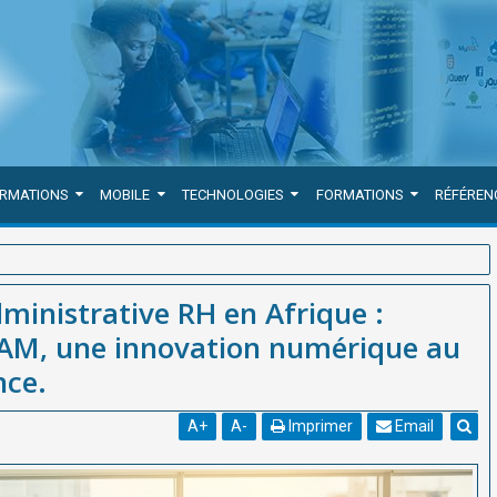
ORMATIONS
MOBILE
TECHNOLOGIES
FORMATIONS
RÉFÉREN
e : SmartTeam de WEBGRAM, une innovation numérique au service de
dministrative RH en Afrique :
M, une innovation numérique au
nce.
A
+
A
-
Imprimer
Email